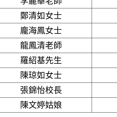
李麗華老師
鄭清如女士
龐海鳳女士
龍鳳清老師
羅紹基先生
陳琼如女士
張錦怡校長
陳文婷姑娘