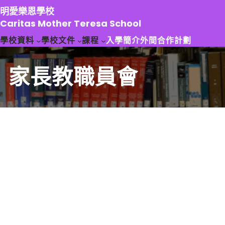
跳
明愛樂恩學校
至
Caritas Mother Teresa School
主
學校資料
學校文件
課程
入學簡介
外間合作計劃
要
內
容
家長教職員會