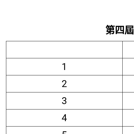
第四屆常
1
2
3
4