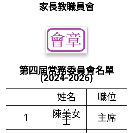
家長教職員會
第四屆常務委員會名單
(2024-2026)
姓名
職位
陳美女
1
主席
士