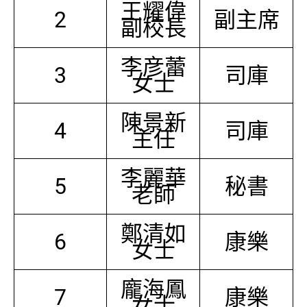
王耀偉
2
副主席
副校長
李彦蕾
3
司庫
女士
陳景新
4
司庫
主任
李麗華
5
秘書
老師
鄭清如
6
康樂
女士
龐海鳳
7
康樂
女士