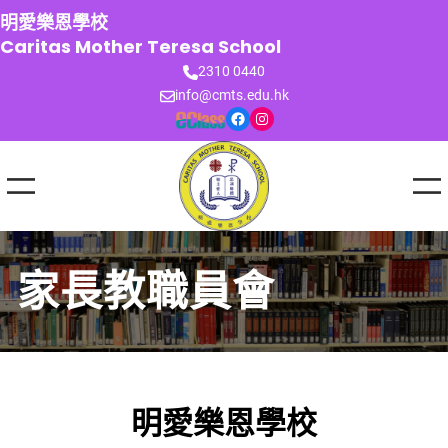
跳
明愛樂恩學校
至
Caritas Mother Teresa School
主
2310 0440
要
info@cmts.edu.hk
內
Facebook
Instagram
容
家長教職員會
明愛樂恩學校