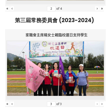
«
‹
›
»
of
4
第三屆常務委員會 (2023-2024)
家職會主席楊女士親臨校運日支持學生
«
‹
›
»
of
3