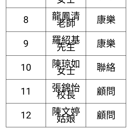
龍鳳清
8
康樂
老師
羅紹基
9
康樂
先生
陳琼如
10
聯絡
女士
張錦怡
11
顧問
校長
陳文婷
12
顧問
姑娘