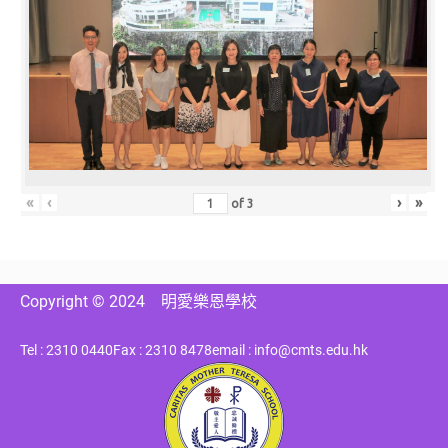
«
‹
›
»
of
3
Copyright © 2024
明愛樂恩學校
Tel : 2310 0440
Fax : 2310 8478
email : info@cmts.edu.hk