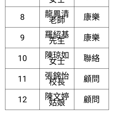
龍鳳清
8
康樂
老師
羅紹基
9
康樂
先生
陳琼如
10
聯絡
女士
張錦怡
11
顧問
校長
陳文婷
12
顧問
姑娘