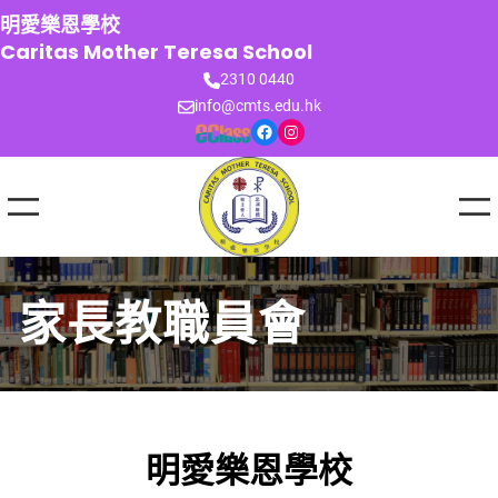
跳
明愛樂恩學校
至
Caritas Mother Teresa School
主
2310 0440
要
info@cmts.edu.hk
內
Facebook
Instagram
容
家長教職員會
明愛樂恩學校