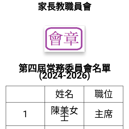
家長教職員會
第四屆常務委員會名單
(2024-2026)
姓名
職位
陳美女
1
主席
士