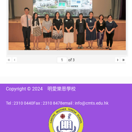
«
‹
›
»
of
3
Copyright © 2024
明愛樂恩學校
Tel : 2310 0440
Fax : 2310 8478
email : info@cmts.edu.hk