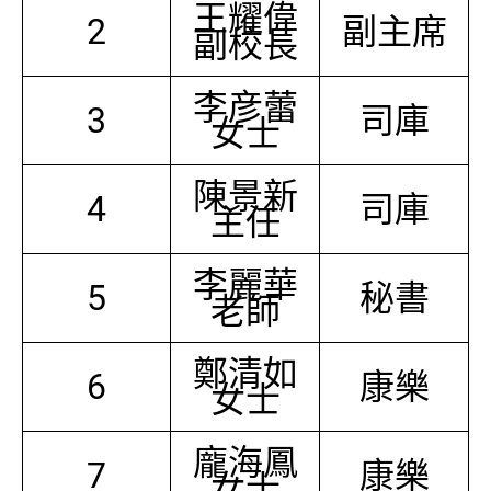
王耀偉
2
副主席
副校長
李彦蕾
3
司庫
女士
陳景新
4
司庫
主任
李麗華
5
秘書
老師
鄭清如
6
康樂
女士
龐海鳳
7
康樂
女士