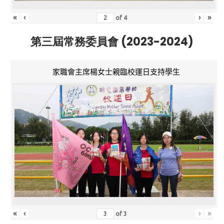
«
‹
›
»
of
4
第三屆常務委員會 (2023-2024)
家職會主席楊女士親臨校運日支持學生
«
‹
›
»
of
3