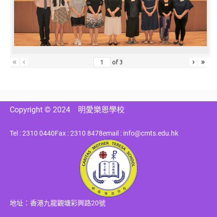
«
‹
›
»
of
3
Copyright © 2024
明愛樂恩學校
Tel : 2310 0440
Fax : 2310 8478
email : info@cmts.edu.hk
地址：香港九龍觀塘彩興路20號