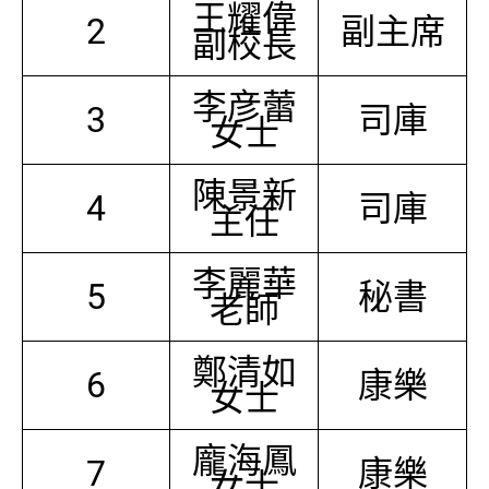
王耀偉
2
副主席
副校長
李彦蕾
3
司庫
女士
陳景新
4
司庫
主任
李麗華
5
秘書
老師
鄭清如
6
康樂
女士
龐海鳳
7
康樂
女士