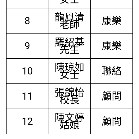
龍鳳清
8
康樂
老師
羅紹基
9
康樂
先生
陳琼如
10
聯絡
女士
張錦怡
11
顧問
校長
陳文婷
12
顧問
姑娘