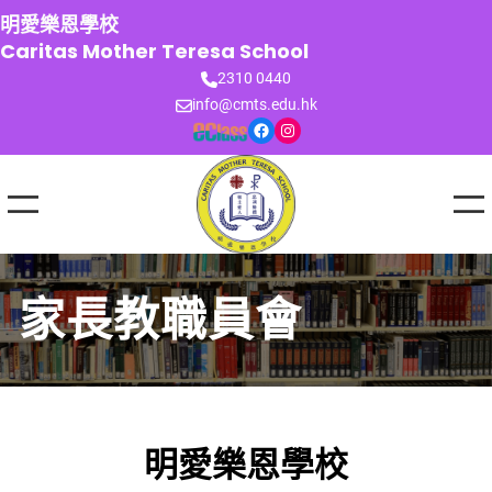
跳
明愛樂恩學校
至
Caritas Mother Teresa School
主
2310 0440
要
info@cmts.edu.hk
內
Facebook
Instagram
容
家長教職員會
明愛樂恩學校