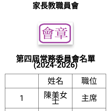
家長教職員會
第四屆常務委員會名單
(2024-2026)
姓名
職位
陳美女
1
主席
士