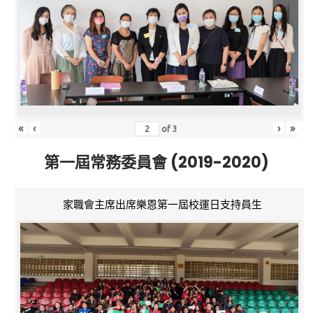
«
‹
›
»
of
3
第一屆常務委員會 (2019-2020)
家職會主席出席樂恩第一屆校運日支持員生