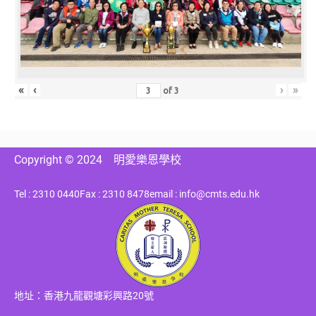
«
‹
›
»
of
3
Copyright © 2024
明愛樂恩學校
Tel : 2310 0440
Fax : 2310 8478
email : info@cmts.edu.hk
地址：香港九龍觀塘彩興路20號