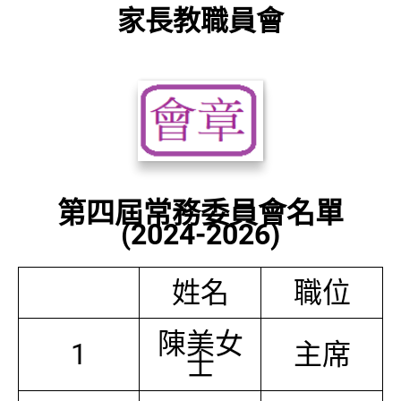
家長教職員會
第四屆常務委員會名單
(2024-2026)
姓名
職位
陳美女
1
主席
士