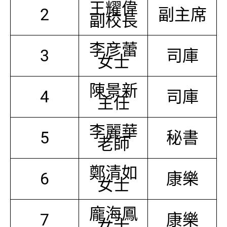
王耀偉
2
副主席
副校長
李彦蕾
3
司庫
女士
陳景新
4
司庫
主任
李麗華
5
秘書
老師
鄭清如
6
康樂
女士
龐海鳳
7
康樂
女士