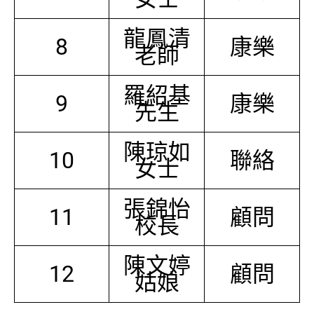
龍鳳清
8
康樂
老師
羅紹基
9
康樂
先生
陳琼如
10
聯絡
女士
張錦怡
11
顧問
校長
陳文婷
12
顧問
姑娘