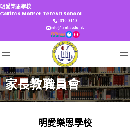
跳
明愛樂恩學校
至
Caritas Mother Teresa School
主
2310 0440
要
info@cmts.edu.hk
內
Facebook
Instagram
容
家長教職員會
明愛樂恩學校