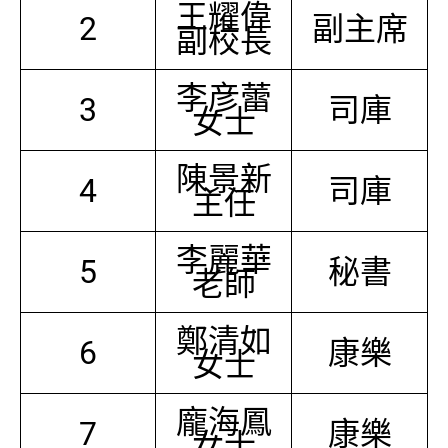
王耀偉
2
副主席
副校長
李彦蕾
3
司庫
女士
陳景新
4
司庫
主任
李麗華
5
秘書
老師
鄭清如
6
康樂
女士
龐海鳳
7
康樂
女士