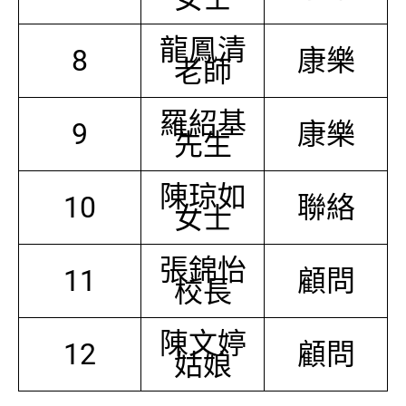
龍鳳清
8
康樂
老師
羅紹基
9
康樂
先生
陳琼如
10
聯絡
女士
張錦怡
11
顧問
校長
陳文婷
12
顧問
姑娘