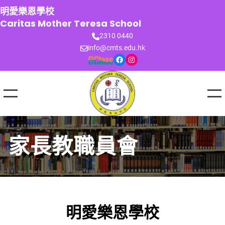
跳
明愛樂恩學校
至
Caritas Mother Teresa School
主
2310 0440
要
info@cmts.edu.hk
內
Facebook
Instagram
容
家長教職員會
明愛樂恩學校