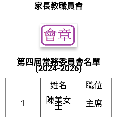
家長教職員會
第四屆常務委員會名單
(2024-2026)
姓名
職位
陳美女
1
主席
士