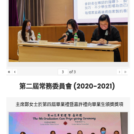
«
‹
›
»
of
3
第二屆常務委員會 (2020-2021)
主席鄭女士於第四屆畢業禮暨嘉許禮向畢業生頒獎獎項