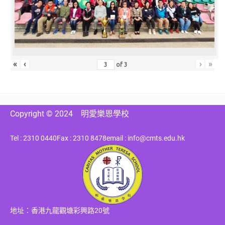
«
‹
›
»
of
3
Copyright © 2024
明愛樂恩學校
Tel : 2310 0440
Fax : 2310 8478
email : info@cmts.edu.hk
地址：香港九龍觀塘彩興路20號