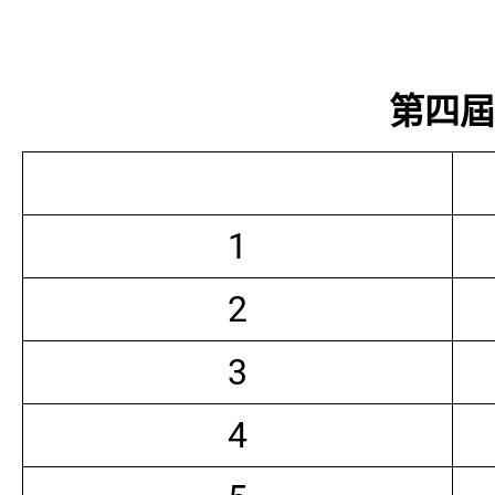
第四屆常
1
2
3
4