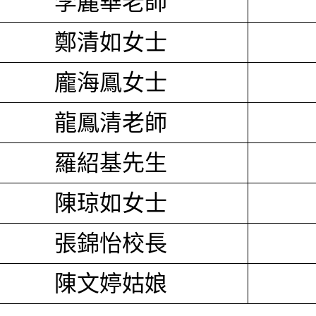
李麗華老師
鄭清如女士
龐海鳳女士
龍鳳清老師
羅紹基先生
陳琼如女士
張錦怡校長
陳文婷姑娘