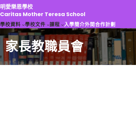
跳
明愛樂恩學校
至
Caritas Mother Teresa School
主
學校資料
學校文件
課程
入學簡介
外間合作計劃
要
內
容
家長教職員會