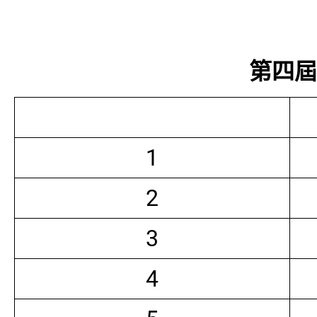
第四屆常
1
2
3
4