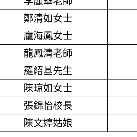
李麗華老師
鄭清如女士
龐海鳳女士
龍鳳清老師
羅紹基先生
陳琼如女士
張錦怡校長
陳文婷姑娘