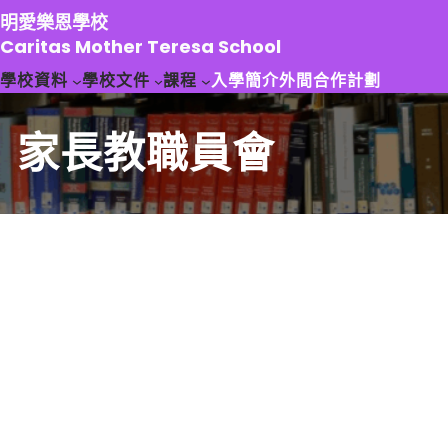
跳
明愛樂恩學校
至
Caritas Mother Teresa School
主
學校資料
學校文件
課程
入學簡介
外間合作計劃
要
內
容
家長教職員會