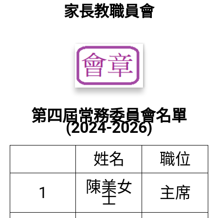
家長教職員會
第四屆常務委員會名單
(2024-2026)
姓名
職位
陳美女
1
主席
士