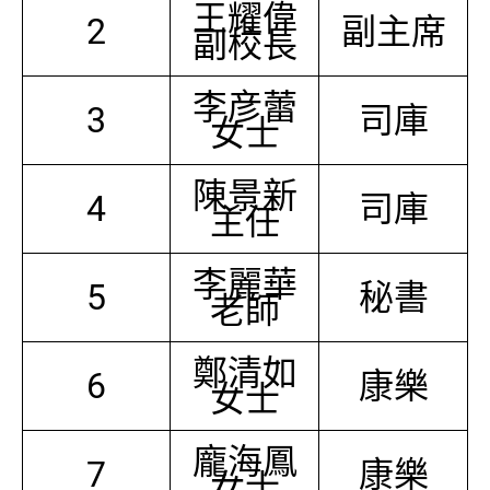
王耀偉
2
副主席
副校長
李彦蕾
3
司庫
女士
陳景新
4
司庫
主任
李麗華
5
秘書
老師
鄭清如
6
康樂
女士
龐海鳳
7
康樂
女士