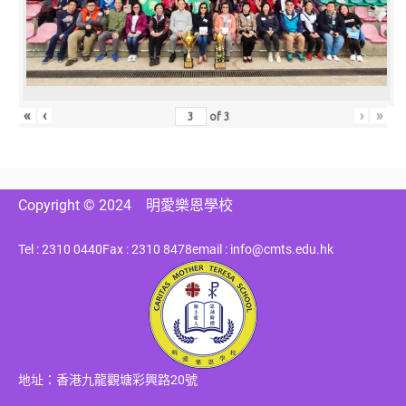
«
‹
›
»
of
3
Copyright © 2024
明愛樂恩學校
Tel : 2310 0440
Fax : 2310 8478
email : info@cmts.edu.hk
地址：香港九龍觀塘彩興路20號