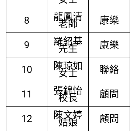
龍鳳清
8
康樂
老師
羅紹基
9
康樂
先生
陳琼如
10
聯絡
女士
張錦怡
11
顧問
校長
陳文婷
12
顧問
姑娘