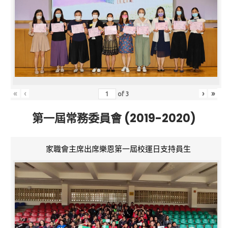
«
‹
›
»
of
3
第一屆常務委員會 (2019-2020)
家職會主席出席樂恩第一屆校運日支持員生