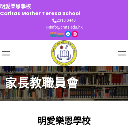
跳
明愛樂恩學校
至
Caritas Mother Teresa School
主
2310 0440
要
info@cmts.edu.hk
內
Facebook
Instagram
容
家長教職員會
明愛樂恩學校