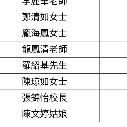
李麗華老師
鄭清如女士
龐海鳳女士
龍鳳清老師
羅紹基先生
陳琼如女士
張錦怡校長
陳文婷姑娘