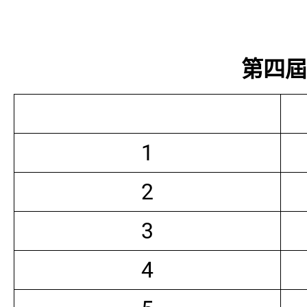
第四屆常
1
2
3
4