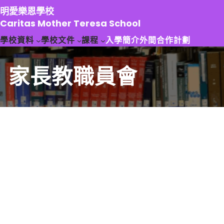
跳
明愛樂恩學校
至
Caritas Mother Teresa School
主
學校資料
學校文件
課程
入學簡介
外間合作計劃
要
內
容
家長教職員會