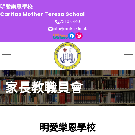
跳
明愛樂恩學校
至
Caritas Mother Teresa School
主
2310 0440
要
info@cmts.edu.hk
內
Facebook
Instagram
容
家長教職員會
明愛樂恩學校