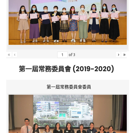
«
‹
›
»
of
3
第一屆常務委員會 (2019-2020)
第一屆常務委員會委員