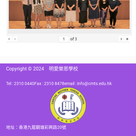
«
‹
›
»
of
3
Copyright © 2024
明愛樂恩學校
Tel : 2310 0440
Fax : 2310 8478
email : info@cmts.edu.hk
地址：香港九龍觀塘彩興路20號