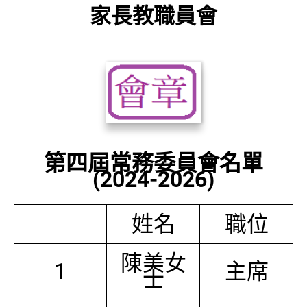
家長教職員會
第四屆常務委員會名單
(2024-2026)
姓名
職位
陳美女
1
主席
士