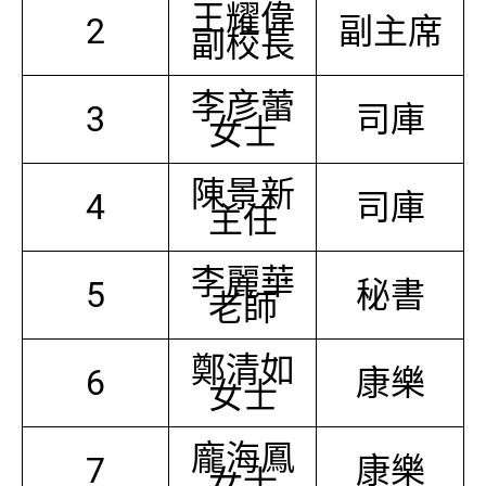
王耀偉
2
副主席
副校長
李彦蕾
3
司庫
女士
陳景新
4
司庫
主任
李麗華
5
秘書
老師
鄭清如
6
康樂
女士
龐海鳳
7
康樂
女士