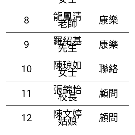
龍鳳清
8
康樂
老師
羅紹基
9
康樂
先生
陳琼如
10
聯絡
女士
張錦怡
11
顧問
校長
陳文婷
12
顧問
姑娘