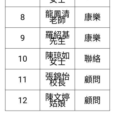
龍鳳清
8
康樂
老師
羅紹基
9
康樂
先生
陳琼如
10
聯絡
女士
張錦怡
11
顧問
校長
陳文婷
12
顧問
姑娘