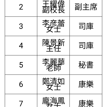
王耀偉
2
副主席
副校長
李彦蕾
3
司庫
女士
陳景新
4
司庫
主任
李麗華
5
秘書
老師
鄭清如
6
康樂
女士
龐海鳳
7
康樂
女士