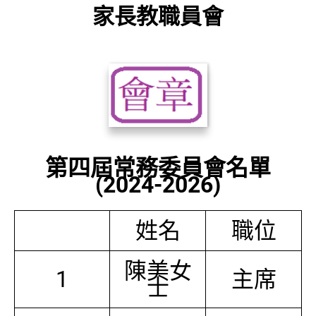
家長教職員會
第四屆常務委員會名單
(2024-2026)
姓名
職位
陳美女
1
主席
士