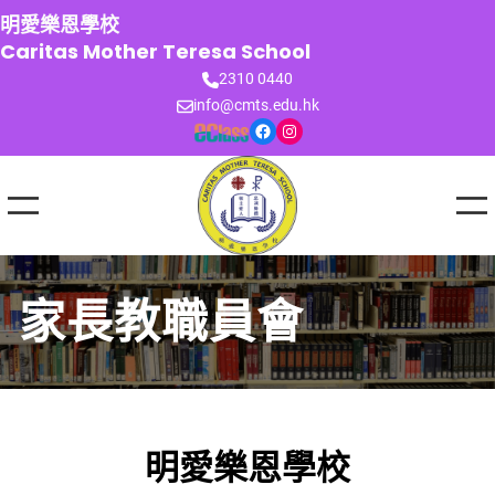
跳
明愛樂恩學校
至
Caritas Mother Teresa School
主
2310 0440
要
info@cmts.edu.hk
內
Facebook
Instagram
容
家長教職員會
明愛樂恩學校