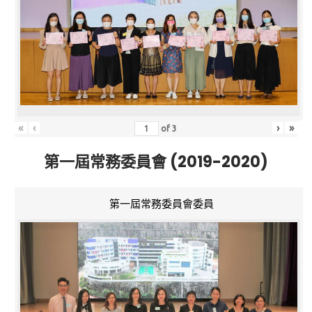
«
‹
›
»
of
3
第一屆常務委員會 (2019-2020)
第一屆常務委員會委員