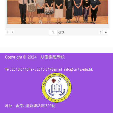
«
‹
›
»
of
3
Copyright © 2024
明愛樂恩學校
Tel : 2310 0440
Fax : 2310 8478
email : info@cmts.edu.hk
地址：香港九龍觀塘彩興路20號