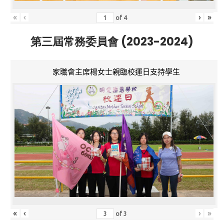
«
‹
›
»
of
4
第三屆常務委員會 (2023-2024)
家職會主席楊女士親臨校運日支持學生
«
‹
›
»
of
3