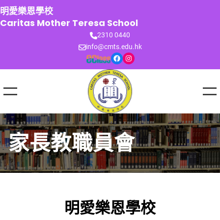
跳
明愛樂恩學校
至
Caritas Mother Teresa School
主
2310 0440
要
info@cmts.edu.hk
內
Facebook
Instagram
容
家長教職員會
明愛樂恩學校