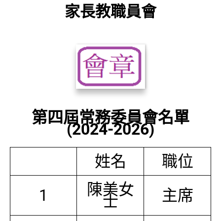
家長教職員會
第四屆常務委員會名單
(2024-2026)
姓名
職位
陳美女
1
主席
士