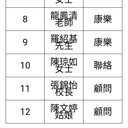
龍鳳清
8
康樂
老師
羅紹基
9
康樂
先生
陳琼如
10
聯絡
女士
張錦怡
11
顧問
校長
陳文婷
12
顧問
姑娘