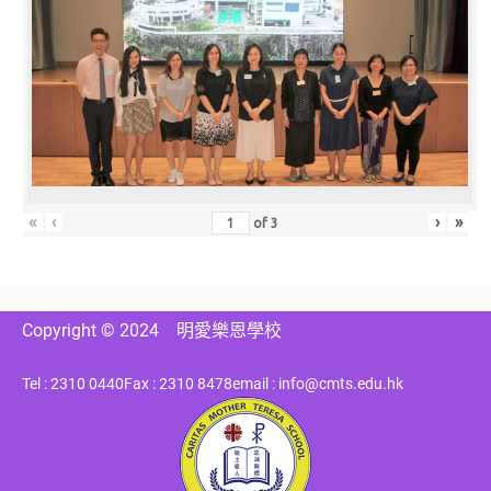
«
‹
›
»
of
3
Copyright © 2024
明愛樂恩學校
Tel : 2310 0440
Fax : 2310 8478
email : info@cmts.edu.hk