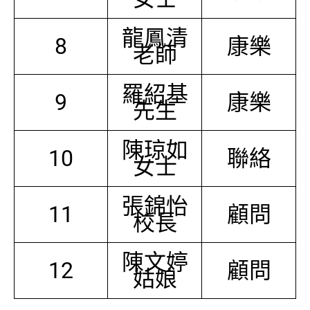
龍鳳清
8
康樂
老師
羅紹基
9
康樂
先生
陳琼如
10
聯絡
女士
張錦怡
11
顧問
校長
陳文婷
12
顧問
姑娘