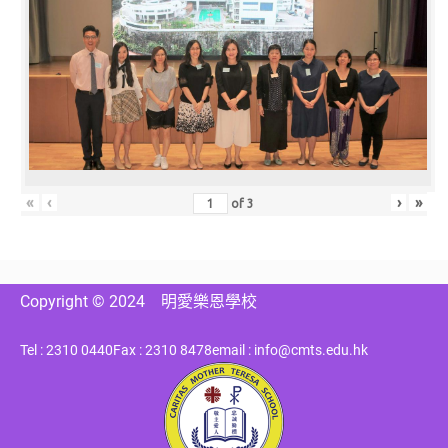
«
‹
›
»
of
3
Copyright © 2024
明愛樂恩學校
Tel : 2310 0440
Fax : 2310 8478
email : info@cmts.edu.hk