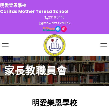
跳
明愛樂恩學校
至
Caritas Mother Teresa School
主
2310 0440
要
info@cmts.edu.hk
內
Facebook
Instagram
容
家長教職員會
明愛樂恩學校