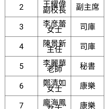
王耀偉
2
副主席
副校長
李彦蕾
3
司庫
女士
陳景新
4
司庫
主任
李麗華
5
秘書
老師
鄭清如
6
康樂
女士
龐海鳳
7
康樂
女士