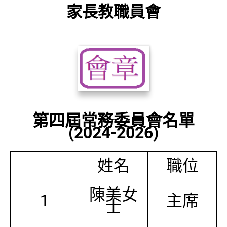
家長教職員會
第四屆常務委員會名單
(2024-2026)
姓名
職位
陳美女
1
主席
士