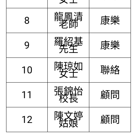
龍鳳清
8
康樂
老師
羅紹基
9
康樂
先生
陳琼如
10
聯絡
女士
張錦怡
11
顧問
校長
陳文婷
12
顧問
姑娘