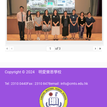
«
‹
›
»
of
3
Copyright © 2024
明愛樂恩學校
Tel : 2310 0440
Fax : 2310 8478
email : info@cmts.edu.hk