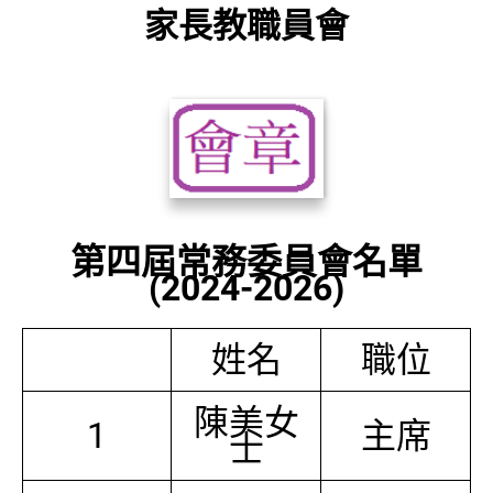
家長教職員會
第四屆常務委員會名單
(2024-2026)
姓名
職位
陳美女
1
主席
士