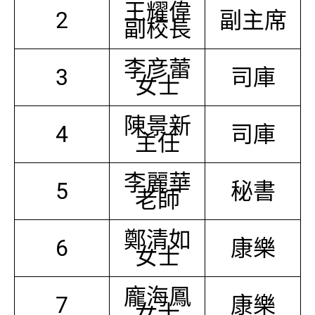
王耀偉
2
副主席
副校長
李彦蕾
3
司庫
女士
陳景新
4
司庫
主任
李麗華
5
秘書
老師
鄭清如
6
康樂
女士
龐海鳳
7
康樂
女士