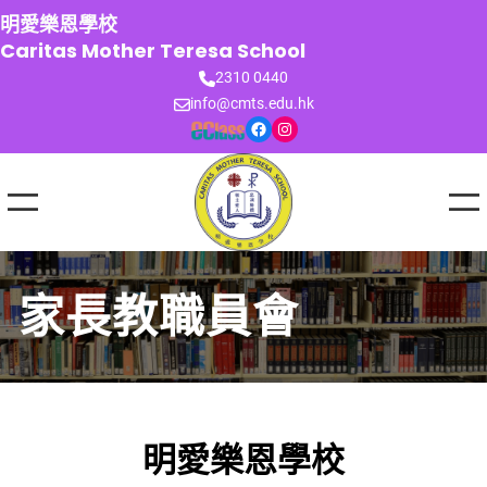
跳
明愛樂恩學校
至
Caritas Mother Teresa School
主
2310 0440
要
info@cmts.edu.hk
內
Facebook
Instagram
容
家長教職員會
明愛樂恩學校