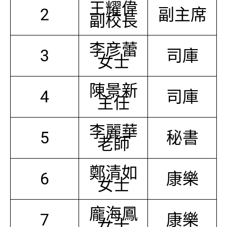
王耀偉
2
副主席
副校長
李彦蕾
3
司庫
女士
陳景新
4
司庫
主任
李麗華
5
秘書
老師
鄭清如
6
康樂
女士
龐海鳳
7
康樂
女士