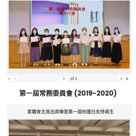
«
‹
›
»
of
3
第一屆常務委員會 (2019-2020)
家職會主席出席樂恩第一屆校運日支持員生