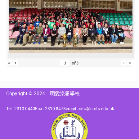
«
‹
›
»
of
3
Copyright © 2024
明愛樂恩學校
Tel : 2310 0440
Fax : 2310 8478
email : info@cmts.edu.hk