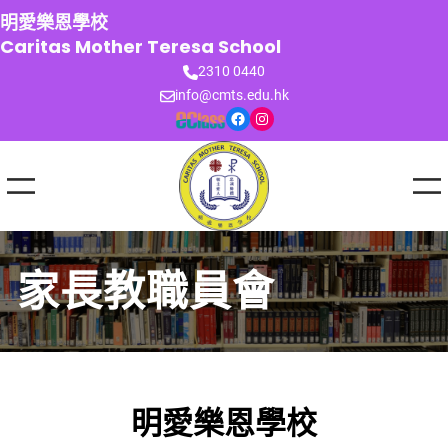
跳
明愛樂恩學校
至
Caritas Mother Teresa School
主
2310 0440
要
info@cmts.edu.hk
內
Facebook
Instagram
容
家長教職員會
明愛樂恩學校