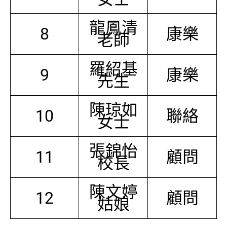
龍鳳清
8
康樂
老師
羅紹基
9
康樂
先生
陳琼如
10
聯絡
女士
張錦怡
11
顧問
校長
陳文婷
12
顧問
姑娘