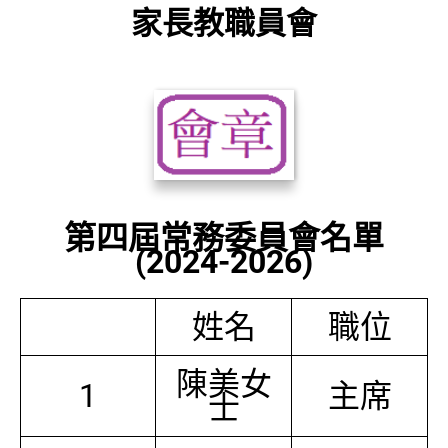
家長教職員會
第四屆常務委員會名單
(2024-2026)
姓名
職位
陳美女
1
主席
士