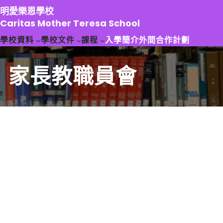
跳
明愛樂恩學校
至
Caritas Mother Teresa School
主
學校資料
學校文件
課程
入學簡介
外間合作計劃
要
內
容
家長教職員會