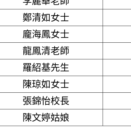
李麗華老師
鄭清如女士
龐海鳳女士
龍鳳清老師
羅紹基先生
陳琼如女士
張錦怡校長
陳文婷姑娘