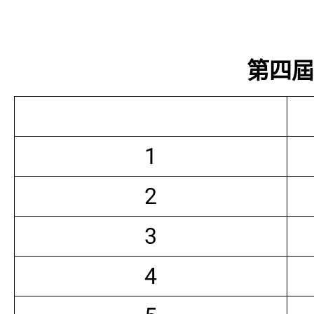
第四屆常
1
2
3
4