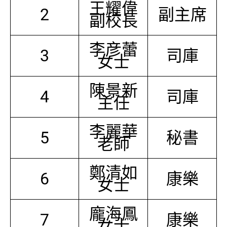
王耀偉
2
副主席
副校長
李彦蕾
3
司庫
女士
陳景新
4
司庫
主任
李麗華
5
秘書
老師
鄭清如
6
康樂
女士
龐海鳳
7
康樂
女士