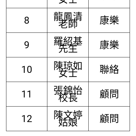
龍鳳清
8
康樂
老師
羅紹基
9
康樂
先生
陳琼如
10
聯絡
女士
張錦怡
11
顧問
校長
陳文婷
12
顧問
姑娘