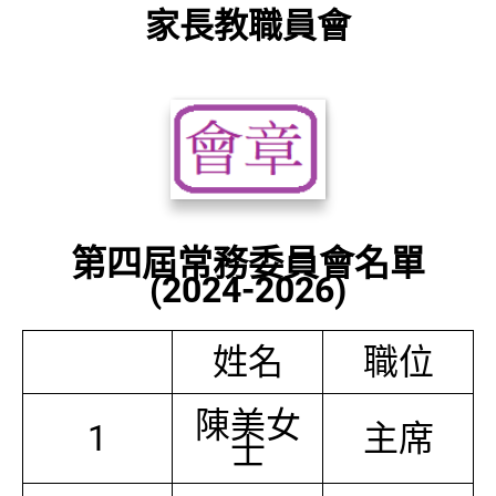
家長教職員會
第四屆常務委員會名單
(2024-2026)
姓名
職位
陳美女
1
主席
士