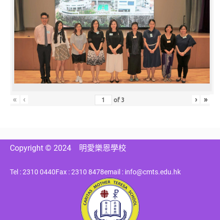
«
‹
›
»
of
3
Copyright © 2024
明愛樂恩學校
Tel : 2310 0440
Fax : 2310 8478
email : info@cmts.edu.hk