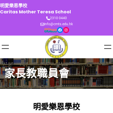
跳
明愛樂恩學校
至
Caritas Mother Teresa School
主
2310 0440
要
info@cmts.edu.hk
內
Facebook
Instagram
容
家長教職員會
明愛樂恩學校