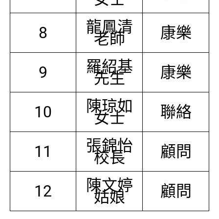
龍鳳清
8
康樂
老師
羅紹基
9
康樂
先生
陳琼如
10
聯絡
女士
張錦怡
11
顧問
校長
陳文婷
12
顧問
姑娘