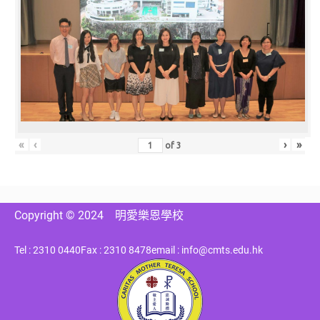
«
‹
›
»
of
3
Copyright © 2024
明愛樂恩學校
Tel : 2310 0440
Fax : 2310 8478
email : info@cmts.edu.hk