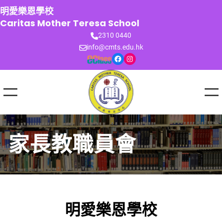
跳
明愛樂恩學校
至
Caritas Mother Teresa School
主
2310 0440
要
info@cmts.edu.hk
內
Facebook
Instagram
容
家長教職員會
明愛樂恩學校