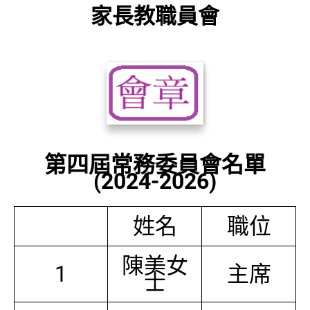
家長教職員會
第四屆常務委員會名單
(2024-2026)
姓名
職位
陳美女
1
主席
士