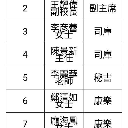
王耀偉
2
副主席
副校長
李彦蕾
3
司庫
女士
陳景新
4
司庫
主任
李麗華
5
秘書
老師
鄭清如
6
康樂
女士
龐海鳳
7
康樂
女士