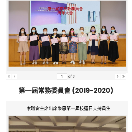
«
‹
›
»
of
3
第一屆常務委員會 (2019-2020)
家職會主席出席樂恩第一屆校運日支持員生