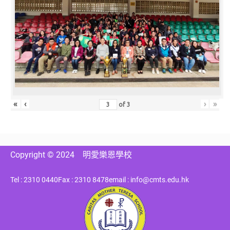
«
‹
›
»
of
3
Copyright © 2024
明愛樂恩學校
Tel : 2310 0440
Fax : 2310 8478
email : info@cmts.edu.hk