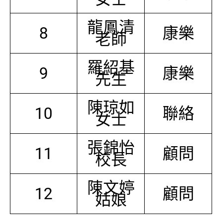
龍鳳清
8
康樂
老師
羅紹基
9
康樂
先生
陳琼如
10
聯絡
女士
張錦怡
11
顧問
校長
陳文婷
12
顧問
姑娘