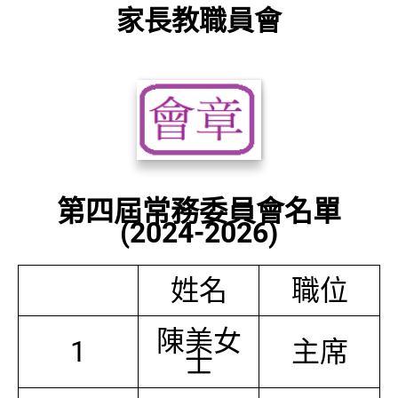
家長教職員會
第四屆常務委員會名單
(2024-2026)
姓名
職位
陳美女
1
主席
士