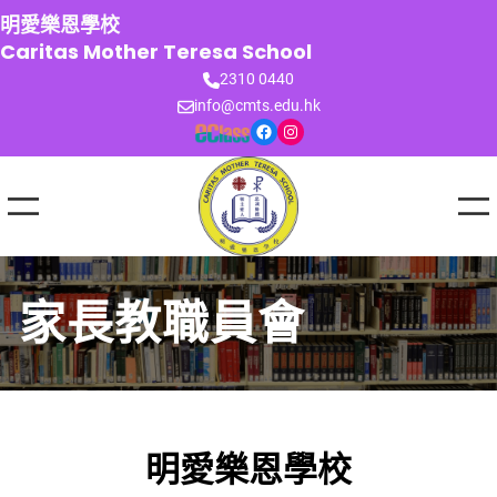
跳
明愛樂恩學校
至
Caritas Mother Teresa School
主
2310 0440
要
info@cmts.edu.hk
內
Facebook
Instagram
容
家長教職員會
明愛樂恩學校