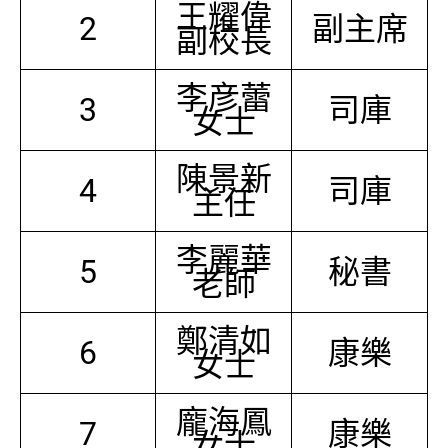
王耀偉
2
副主席
副校長
李彦蕾
3
司庫
女士
陳景新
4
司庫
主任
李麗華
5
秘書
老師
鄭清如
6
康樂
女士
龐海鳳
7
康樂
女士