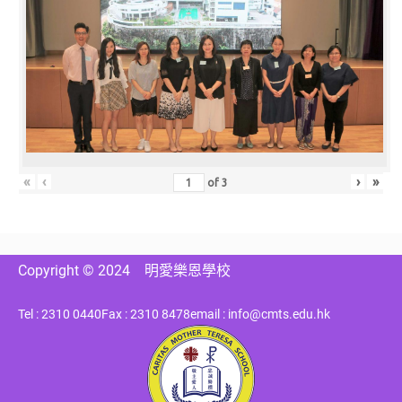
«
‹
›
»
of
3
Copyright © 2024
明愛樂恩學校
Tel : 2310 0440
Fax : 2310 8478
email : info@cmts.edu.hk