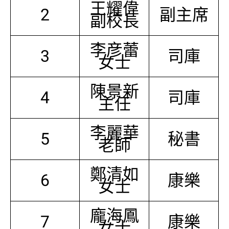
王耀偉
2
副主席
副校長
李彦蕾
3
司庫
女士
陳景新
4
司庫
主任
李麗華
5
秘書
老師
鄭清如
6
康樂
女士
龐海鳳
7
康樂
女士