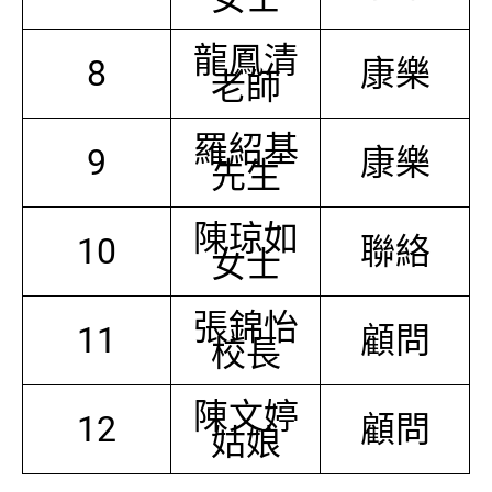
龍鳳清
8
康樂
老師
羅紹基
9
康樂
先生
陳琼如
10
聯絡
女士
張錦怡
11
顧問
校長
陳文婷
12
顧問
姑娘