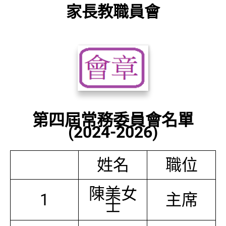
家長教職員會
第四屆常務委員會名單
(2024-2026)
姓名
職位
陳美女
1
主席
士