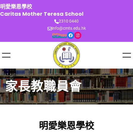
跳
明愛樂恩學校
至
Caritas Mother Teresa School
主
2310 0440
要
info@cmts.edu.hk
內
Facebook
Instagram
容
家長教職員會
明愛樂恩學校