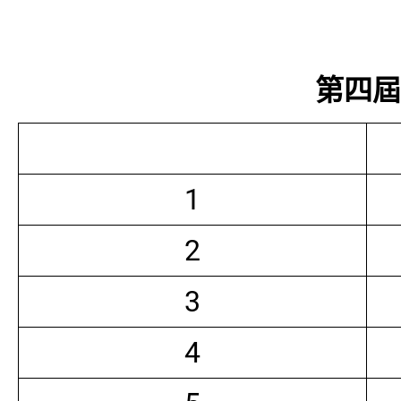
第四屆常
1
2
3
4