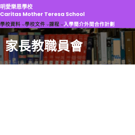
跳
明愛樂恩學校
至
Caritas Mother Teresa School
主
學校資料
學校文件
課程
入學簡介
外間合作計劃
要
內
容
家長教職員會