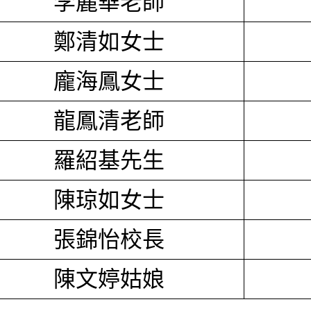
李麗華老師
鄭清如女士
龐海鳳女士
龍鳳清老師
羅紹基先生
陳琼如女士
張錦怡校長
陳文婷姑娘