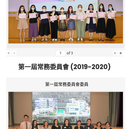
«
‹
›
»
of
3
第一屆常務委員會 (2019-2020)
第一屆常務委員會委員