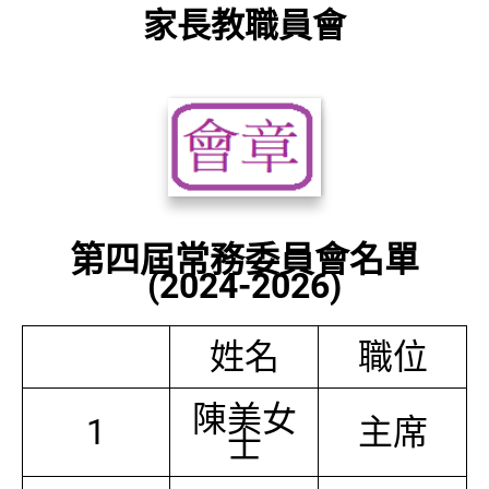
家長教職員會
第四屆常務委員會名單
(2024-2026)
姓名
職位
陳美女
1
主席
士