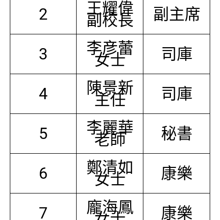
王耀偉
2
副主席
副校長
李彦蕾
3
司庫
女士
陳景新
4
司庫
主任
李麗華
5
秘書
老師
鄭清如
6
康樂
女士
龐海鳳
7
康樂
女士