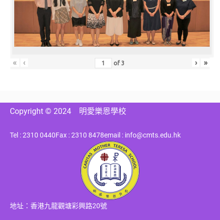
«
‹
›
»
of
3
Copyright © 2024
明愛樂恩學校
Tel : 2310 0440
Fax : 2310 8478
email : info@cmts.edu.hk
地址：香港九龍觀塘彩興路20號