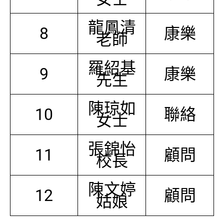
龍鳳清
8
康樂
老師
羅紹基
9
康樂
先生
陳琼如
10
聯絡
女士
張錦怡
11
顧問
校長
陳文婷
12
顧問
姑娘