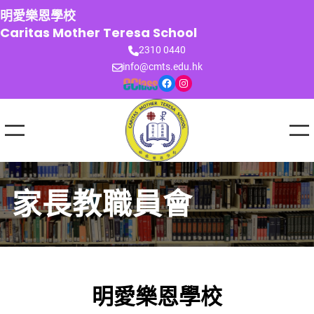
跳
明愛樂恩學校
至
Caritas Mother Teresa School
主
2310 0440
要
info@cmts.edu.hk
內
Facebook
Instagram
容
家長教職員會
明愛樂恩學校