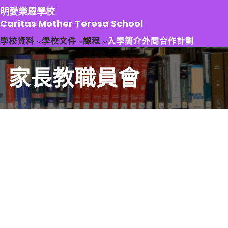
跳
明愛樂恩學校
至
Caritas Mother Teresa School
主
學校資料
學校文件
課程
入學簡介
外間合作計劃
要
內
容
家長教職員會