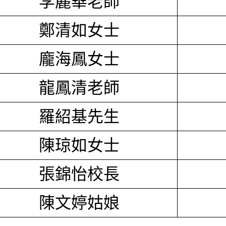
李麗華老師
鄭清如女士
龐海鳳女士
龍鳳清老師
羅紹基先生
陳琼如女士
張錦怡校長
陳文婷姑娘