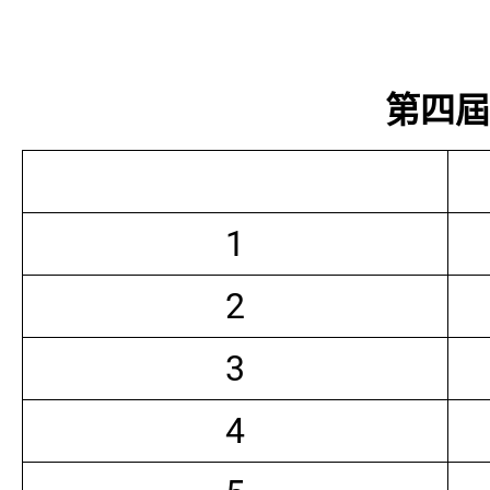
第四屆常
1
2
3
4