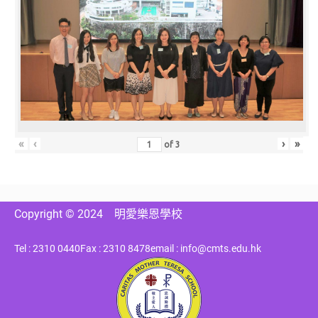
«
‹
›
»
of
3
Copyright © 2024
明愛樂恩學校
Tel : 2310 0440
Fax : 2310 8478
email : info@cmts.edu.hk