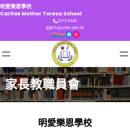
跳
明愛樂恩學校
至
Caritas Mother Teresa School
主
2310 0440
要
info@cmts.edu.hk
內
Facebook
Instagram
容
家長教職員會
明愛樂恩學校