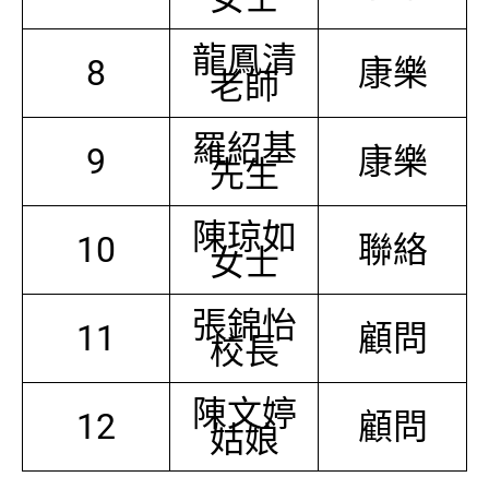
龍鳳清
8
康樂
老師
羅紹基
9
康樂
先生
陳琼如
10
聯絡
女士
張錦怡
11
顧問
校長
陳文婷
12
顧問
姑娘