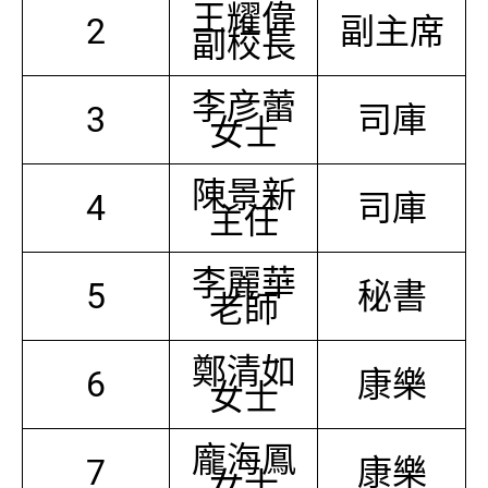
王耀偉
2
副主席
副校長
李彦蕾
3
司庫
女士
陳景新
4
司庫
主任
李麗華
5
秘書
老師
鄭清如
6
康樂
女士
龐海鳳
7
康樂
女士