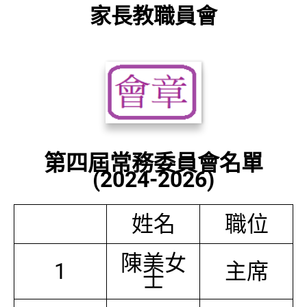
家長教職員會
第四屆常務委員會名單
(2024-2026)
姓名
職位
陳美女
1
主席
士