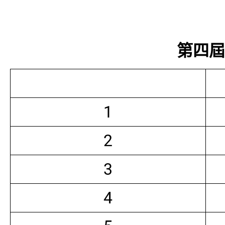
第四屆常
1
2
3
4