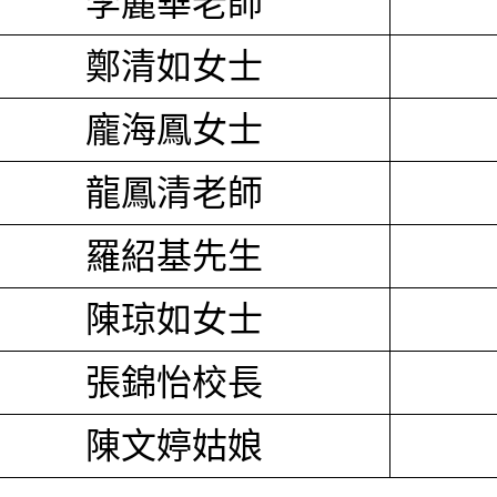
李麗華老師
鄭清如女士
龐海鳳女士
龍鳳清老師
羅紹基先生
陳琼如女士
張錦怡校長
陳文婷姑娘