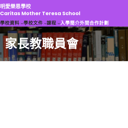
跳
明愛樂恩學校
至
Caritas Mother Teresa School
主
學校資料
學校文件
課程
入學簡介
外間合作計劃
要
內
容
家長教職員會