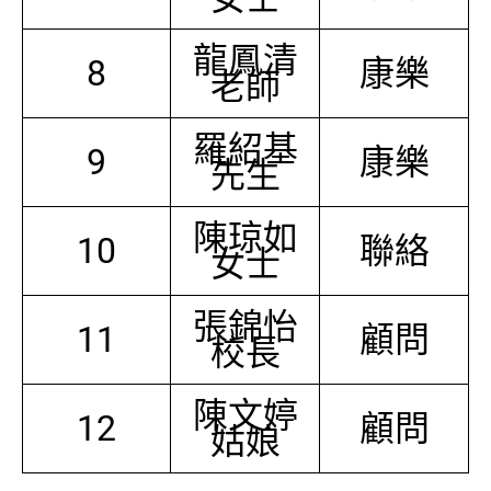
龍鳳清
8
康樂
老師
羅紹基
9
康樂
先生
陳琼如
10
聯絡
女士
張錦怡
11
顧問
校長
陳文婷
12
顧問
姑娘