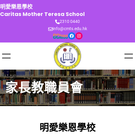
跳
明愛樂恩學校
至
Caritas Mother Teresa School
主
2310 0440
要
info@cmts.edu.hk
內
Facebook
Instagram
容
家長教職員會
明愛樂恩學校