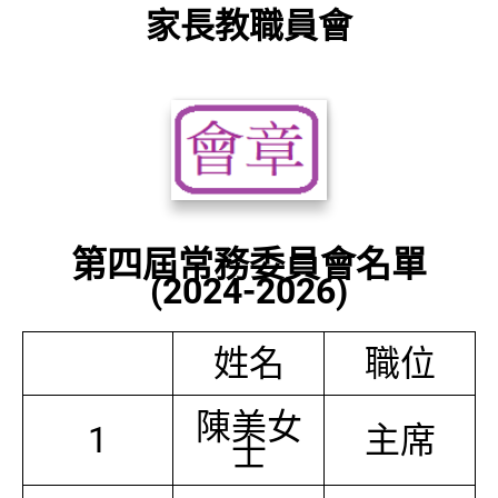
家長教職員會
第四屆常務委員會名單
(2024-2026)
姓名
職位
陳美女
1
主席
士