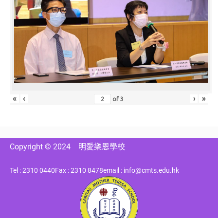
«
‹
›
»
of
3
Copyright © 2024
明愛樂恩學校
Tel : 2310 0440
Fax : 2310 8478
email : info@cmts.edu.hk