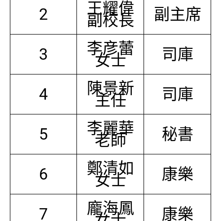
王耀偉
2
副主席
副校長
李彦蕾
3
司庫
女士
陳景新
4
司庫
主任
李麗華
5
秘書
老師
鄭清如
6
康樂
女士
龐海鳳
7
康樂
女士