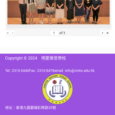
«
‹
›
»
of
3
Copyright © 2024
明愛樂恩學校
Tel : 2310 0440
Fax : 2310 8478
email : info@cmts.edu.hk
地址：香港九龍觀塘彩興路20號