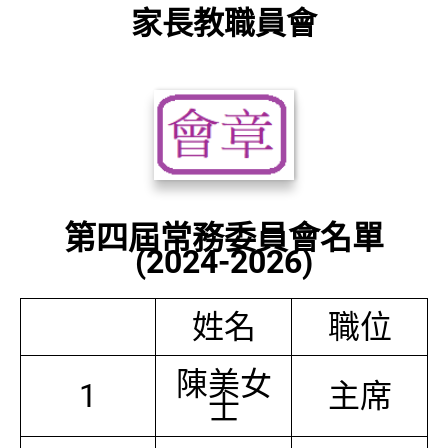
家長教職員會
第四屆常務委員會名單
(2024-2026)
姓名
職位
陳美女
1
主席
士