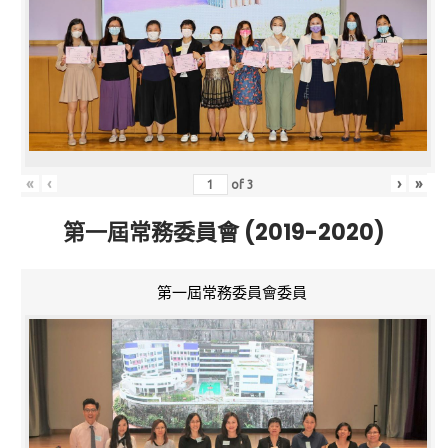
«
‹
›
»
of
3
第一屆常務委員會 (2019-2020)
第一屆常務委員會委員