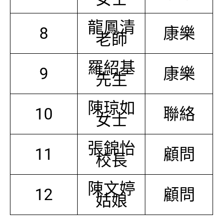
龍鳳清
8
康樂
老師
羅紹基
9
康樂
先生
陳琼如
10
聯絡
女士
張錦怡
11
顧問
校長
陳文婷
12
顧問
姑娘