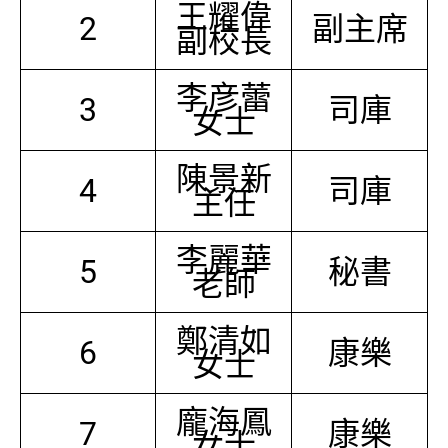
王耀偉
2
副主席
副校長
李彦蕾
3
司庫
女士
陳景新
4
司庫
主任
李麗華
5
秘書
老師
鄭清如
6
康樂
女士
龐海鳳
7
康樂
女士