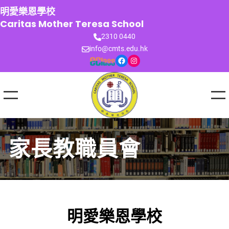
跳
明愛樂恩學校
至
Caritas Mother Teresa School
主
2310 0440
要
info@cmts.edu.hk
內
Facebook
Instagram
容
家長教職員會
明愛樂恩學校