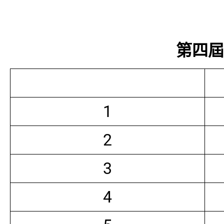
第四屆常
1
2
3
4