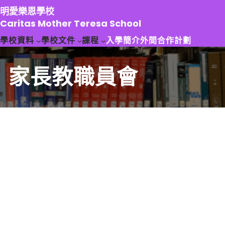
跳
明愛樂恩學校
至
Caritas Mother Teresa School
主
學校資料
學校文件
課程
入學簡介
外間合作計劃
要
內
容
家長教職員會