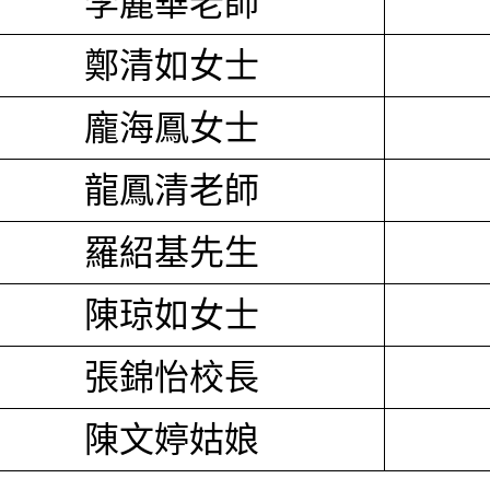
李麗華老師
鄭清如女士
龐海鳳女士
龍鳳清老師
羅紹基先生
陳琼如女士
張錦怡校長
陳文婷姑娘