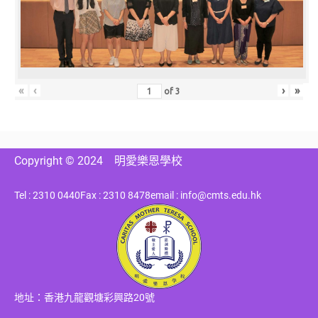
«
‹
›
»
of
3
Copyright © 2024
明愛樂恩學校
Tel : 2310 0440
Fax : 2310 8478
email : info@cmts.edu.hk
地址：香港九龍觀塘彩興路20號