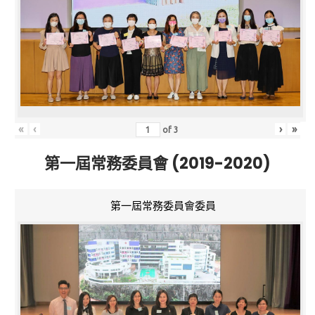
«
‹
›
»
of
3
第一屆常務委員會 (2019-2020)
第一屆常務委員會委員