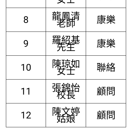
龍鳳清
8
康樂
老師
羅紹基
9
康樂
先生
陳琼如
10
聯絡
女士
張錦怡
11
顧問
校長
陳文婷
12
顧問
姑娘