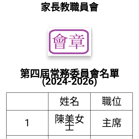
家長教職員會
第四屆常務委員會名單
(2024-2026)
姓名
職位
陳美女
1
主席
士