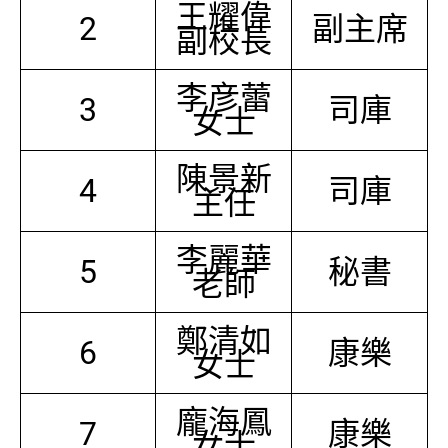
王耀偉
2
副主席
副校長
李彦蕾
3
司庫
女士
陳景新
4
司庫
主任
李麗華
5
秘書
老師
鄭清如
6
康樂
女士
龐海鳳
7
康樂
女士