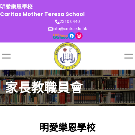
跳
明愛樂恩學校
至
Caritas Mother Teresa School
主
2310 0440
要
info@cmts.edu.hk
內
Facebook
Instagram
容
家長教職員會
明愛樂恩學校