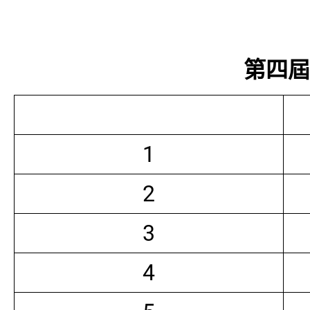
第四屆常
1
2
3
4