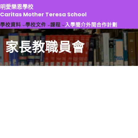
跳
明愛樂恩學校
至
Caritas Mother Teresa School
主
學校資料
學校文件
課程
入學簡介
外間合作計劃
要
內
容
家長教職員會