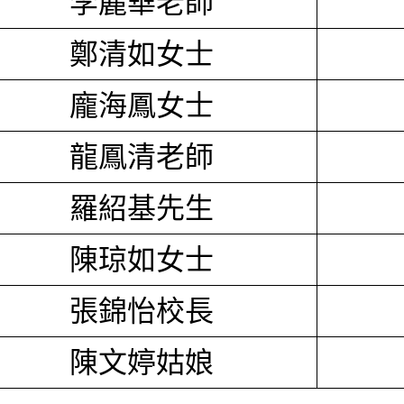
李麗華老師
鄭清如女士
龐海鳳女士
龍鳳清老師
羅紹基先生
陳琼如女士
張錦怡校長
陳文婷姑娘