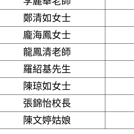
李麗華老師
鄭清如女士
龐海鳳女士
龍鳳清老師
羅紹基先生
陳琼如女士
張錦怡校長
陳文婷姑娘