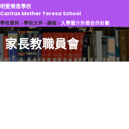
跳
明愛樂恩學校
至
Caritas Mother Teresa School
主
學校資料
學校文件
課程
入學簡介
外間合作計劃
要
內
容
家長教職員會