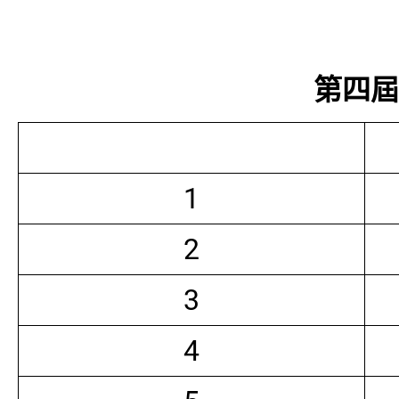
第四屆常
1
2
3
4