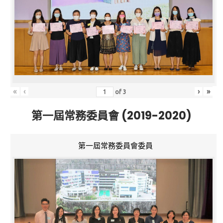
«
‹
›
»
of
3
第一屆常務委員會 (2019-2020)
第一屆常務委員會委員