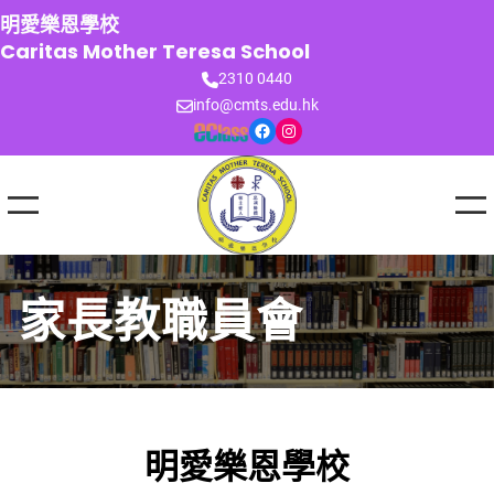
跳
明愛樂恩學校
至
Caritas Mother Teresa School
主
2310 0440
要
info@cmts.edu.hk
內
Facebook
Instagram
容
家長教職員會
明愛樂恩學校