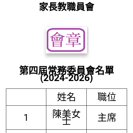
家長教職員會
第四屆常務委員會名單
(2024-2026)
姓名
職位
陳美女
1
主席
士