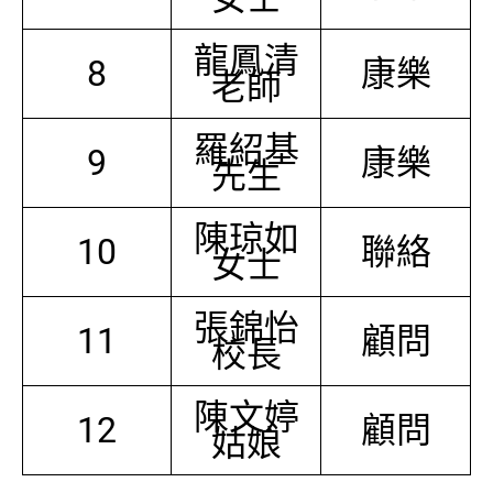
龍鳳清
8
康樂
老師
羅紹基
9
康樂
先生
陳琼如
10
聯絡
女士
張錦怡
11
顧問
校長
陳文婷
12
顧問
姑娘