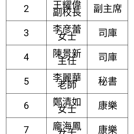
王耀偉
2
副主席
副校長
李彦蕾
3
司庫
女士
陳景新
4
司庫
主任
李麗華
5
秘書
老師
鄭清如
6
康樂
女士
龐海鳳
7
康樂
女士