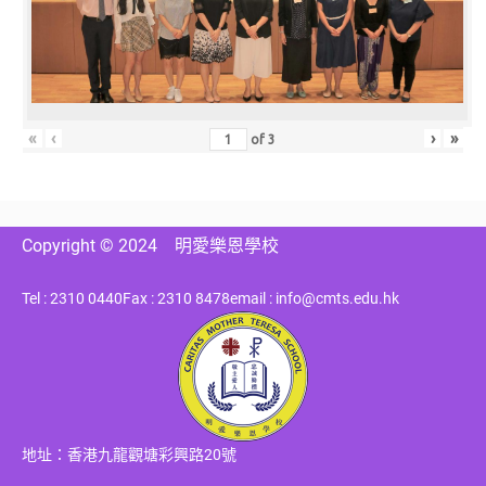
«
‹
›
»
of
3
Copyright © 2024
明愛樂恩學校
Tel : 2310 0440
Fax : 2310 8478
email : info@cmts.edu.hk
地址：香港九龍觀塘彩興路20號