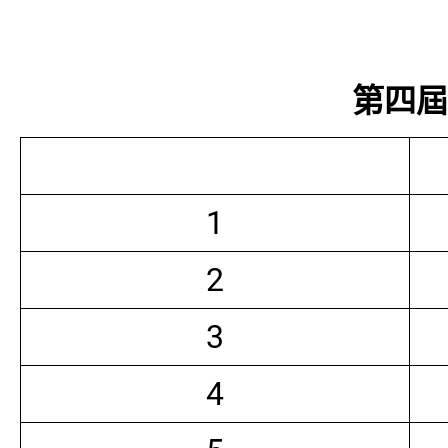
第四屆常
1
2
3
4