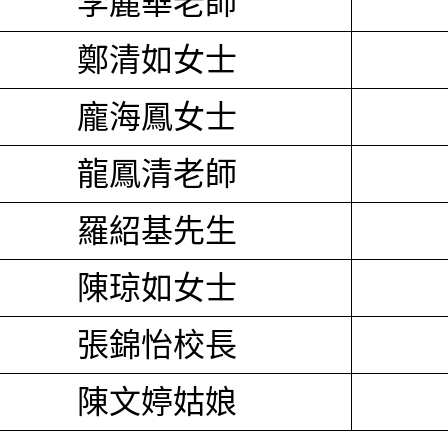
李麗華老師
鄭清如女士
龐海鳳女士
龍鳳清老師
羅紹基先生
陳琼如女士
張錦怡校長
陳文婷姑娘