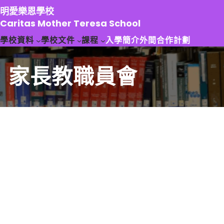
跳
明愛樂恩學校
至
Caritas Mother Teresa School
主
學校資料
學校文件
課程
入學簡介
外間合作計劃
要
內
容
家長教職員會