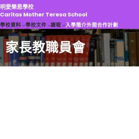
跳
明愛樂恩學校
至
Caritas Mother Teresa School
主
學校資料
學校文件
課程
入學簡介
外間合作計劃
要
內
容
家長教職員會