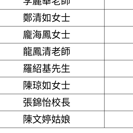
李麗華老師
鄭清如女士
龐海鳳女士
龍鳳清老師
羅紹基先生
陳琼如女士
張錦怡校長
陳文婷姑娘