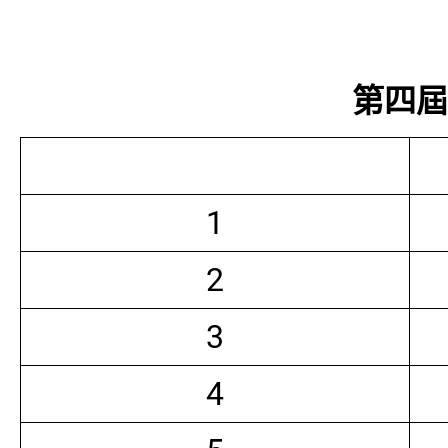
第四屆常
1
2
3
4