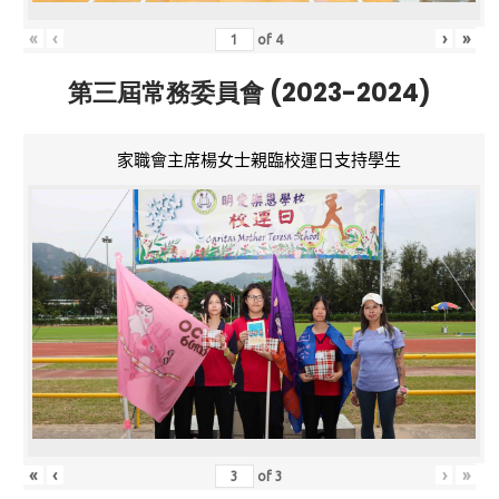
«
‹
›
»
of
4
第三屆常務委員會 (2023-2024)
家職會主席楊女士親臨校運日支持學生
«
‹
›
»
of
3