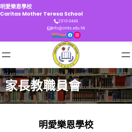
跳
明愛樂恩學校
至
Caritas Mother Teresa School
主
2310 0440
要
info@cmts.edu.hk
內
Facebook
Instagram
容
家長教職員會
明愛樂恩學校