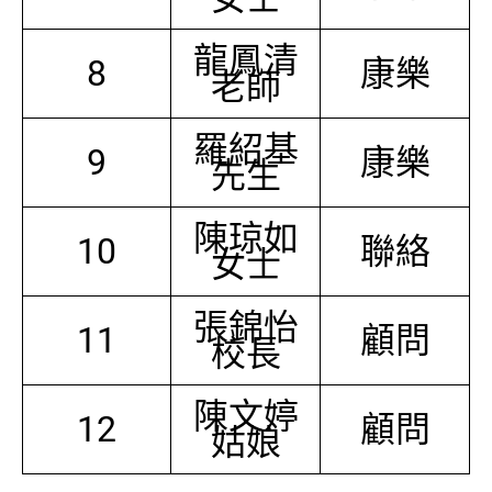
龍鳳清
8
康樂
老師
羅紹基
9
康樂
先生
陳琼如
10
聯絡
女士
張錦怡
11
顧問
校長
陳文婷
12
顧問
姑娘