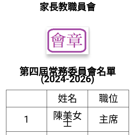
家長教職員會
第四屆常務委員會名單
(2024-2026)
姓名
職位
陳美女
1
主席
士