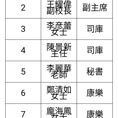
王耀偉
2
副主席
副校長
李彦蕾
3
司庫
女士
陳景新
4
司庫
主任
李麗華
5
秘書
老師
鄭清如
6
康樂
女士
龐海鳳
7
康樂
女士