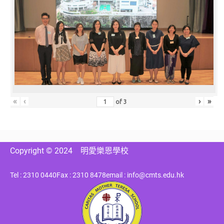
«
‹
›
»
of
3
Copyright © 2024
明愛樂恩學校
Tel : 2310 0440
Fax : 2310 8478
email : info@cmts.edu.hk