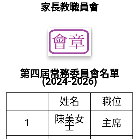
家長教職員會
第四屆常務委員會名單
(2024-2026)
姓名
職位
陳美女
1
主席
士