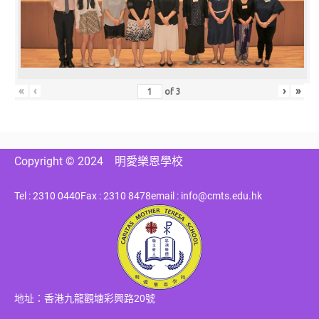
«
‹
›
»
of
3
Copyright © 2024
明愛樂恩學校
Tel : 2310 0440
Fax : 2310 8478
email : info@cmts.edu.hk
地址：香港九龍觀塘彩興路20號