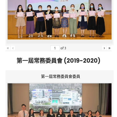
«
‹
›
»
of
3
第一屆常務委員會 (2019-2020)
第一屆常務委員會委員