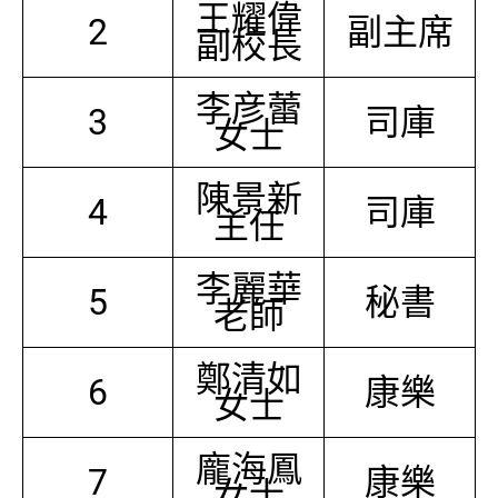
王耀偉
2
副主席
副校長
李彦蕾
3
司庫
女士
陳景新
4
司庫
主任
李麗華
5
秘書
老師
鄭清如
6
康樂
女士
龐海鳳
7
康樂
女士