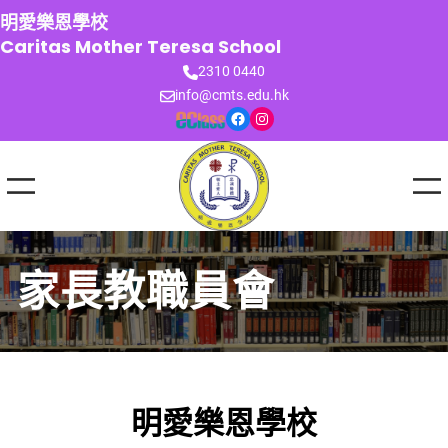
跳
明愛樂恩學校
至
Caritas Mother Teresa School
主
2310 0440
要
info@cmts.edu.hk
內
Facebook
Instagram
容
家長教職員會
明愛樂恩學校