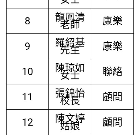
龍鳳清
8
康樂
老師
羅紹基
9
康樂
先生
陳琼如
10
聯絡
女士
張錦怡
11
顧問
校長
陳文婷
12
顧問
姑娘