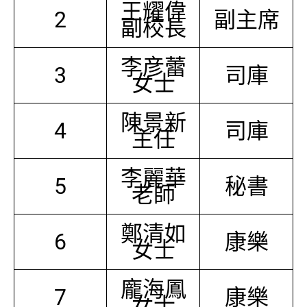
王耀偉
2
副主席
副校長
李彦蕾
3
司庫
女士
陳景新
4
司庫
主任
李麗華
5
秘書
老師
鄭清如
6
康樂
女士
龐海鳳
7
康樂
女士