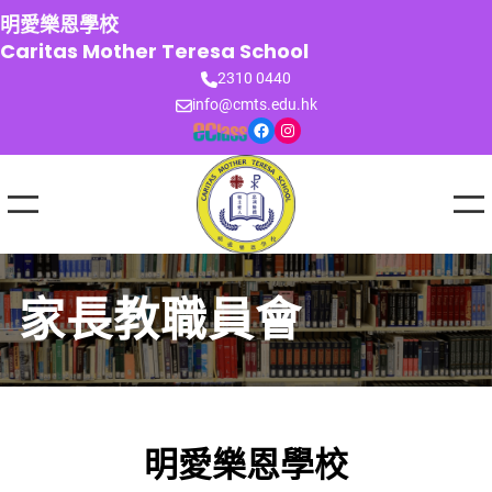
跳
明愛樂恩學校
至
Caritas Mother Teresa School
主
2310 0440
要
info@cmts.edu.hk
內
Facebook
Instagram
容
家長教職員會
明愛樂恩學校