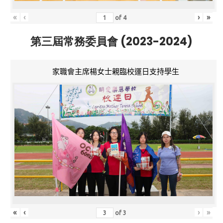
«
‹
›
»
of
4
第三屆常務委員會 (2023-2024)
家職會主席楊女士親臨校運日支持學生
«
‹
›
»
of
3