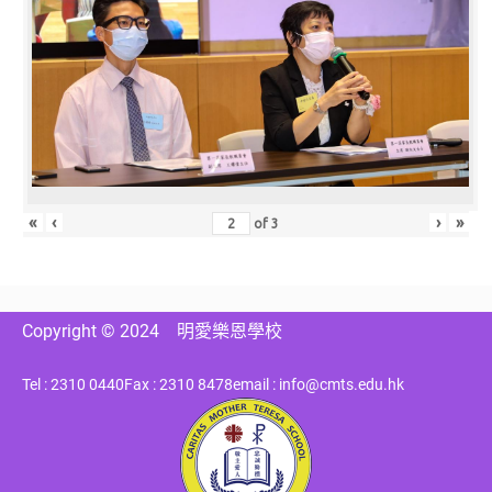
«
‹
›
»
of
3
Copyright © 2024
明愛樂恩學校
Tel : 2310 0440
Fax : 2310 8478
email : info@cmts.edu.hk