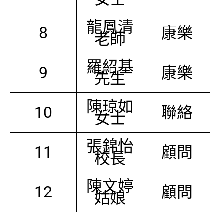
龍鳳清
8
康樂
老師
羅紹基
9
康樂
先生
陳琼如
10
聯絡
女士
張錦怡
11
顧問
校長
陳文婷
12
顧問
姑娘