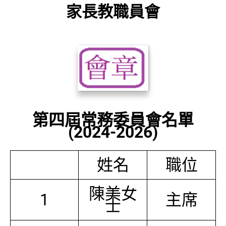
家長教職員會
第四屆常務委員會名單
(2024-2026)
姓名
職位
陳美女
1
主席
士