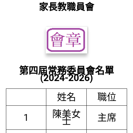
家長教職員會
第四屆常務委員會名單
(2024-2026)
姓名
職位
陳美女
1
主席
士