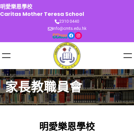
跳
明愛樂恩學校
至
Caritas Mother Teresa School
主
2310 0440
要
info@cmts.edu.hk
內
Facebook
Instagram
容
家長教職員會
明愛樂恩學校