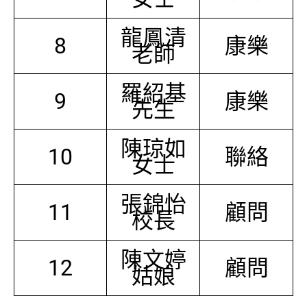
龍鳳清
8
康樂
老師
羅紹基
9
康樂
先生
陳琼如
10
聯絡
女士
張錦怡
11
顧問
校長
陳文婷
12
顧問
姑娘