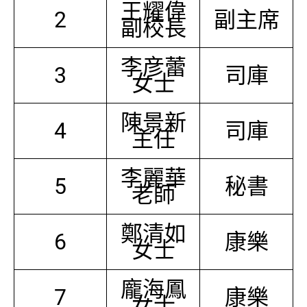
王耀偉
2
副主席
副校長
李彦蕾
3
司庫
女士
陳景新
4
司庫
主任
李麗華
5
秘書
老師
鄭清如
6
康樂
女士
龐海鳳
7
康樂
女士