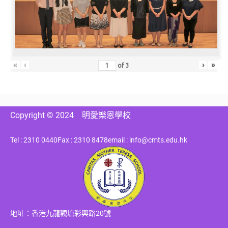
«
‹
›
»
of
3
Copyright © 2024
明愛樂恩學校
Tel : 2310 0440
Fax : 2310 8478
email : info@cmts.edu.hk
地址：香港九龍觀塘彩興路20號