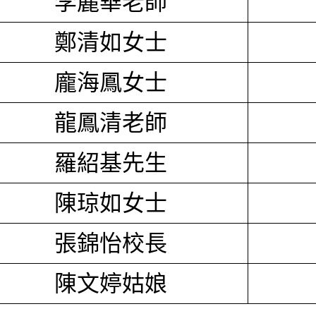
李麗華老師
鄭清如女士
龐海鳳女士
龍鳳清老師
羅紹基先生
陳琼如女士
張錦怡校長
陳文婷姑娘