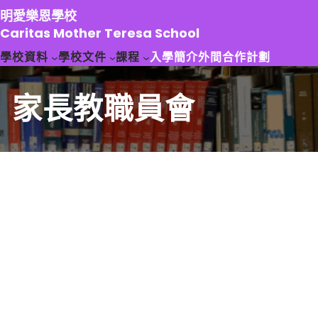
跳
明愛樂恩學校
至
Caritas Mother Teresa School
主
學校資料
學校文件
課程
入學簡介
外間合作計劃
要
內
容
家長教職員會