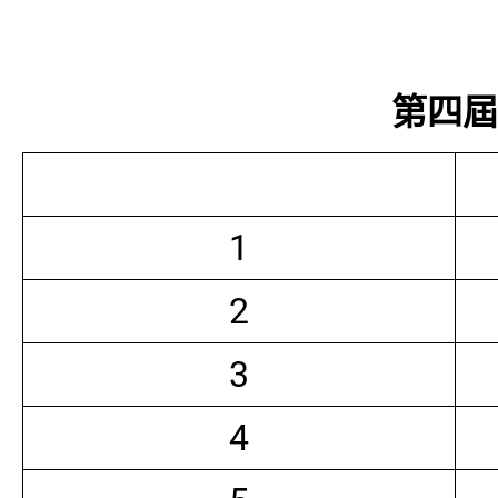
第四屆常
1
2
3
4