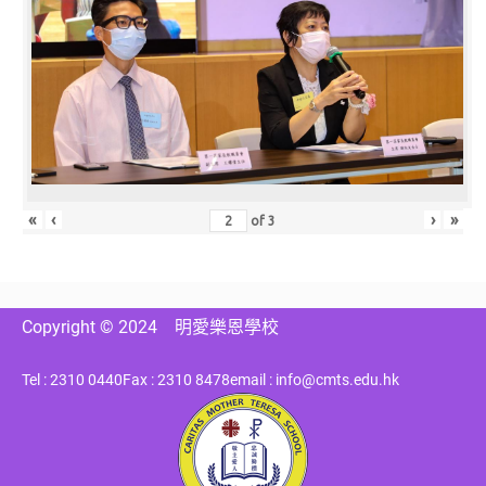
«
‹
›
»
of
3
Copyright © 2024
明愛樂恩學校
Tel : 2310 0440
Fax : 2310 8478
email : info@cmts.edu.hk