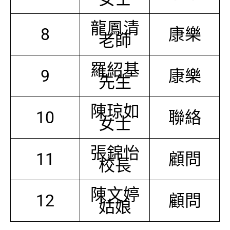
龍鳳清
8
康樂
老師
羅紹基
9
康樂
先生
陳琼如
10
聯絡
女士
張錦怡
11
顧問
校長
陳文婷
12
顧問
姑娘