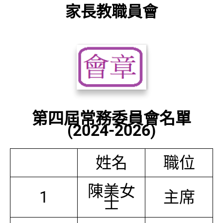
家長教職員會
第四屆常務委員會名單
(2024-2026)
姓名
職位
陳美女
1
主席
士