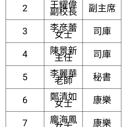
王耀偉
2
副主席
副校長
李彦蕾
3
司庫
女士
陳景新
4
司庫
主任
李麗華
5
秘書
老師
鄭清如
6
康樂
女士
龐海鳳
7
康樂
女士