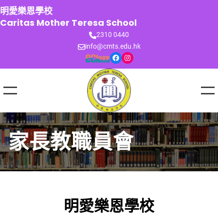
跳
明愛樂恩學校
至
Caritas Mother Teresa School
主
2310 0440
要
info@cmts.edu.hk
內
Facebook
Instagram
容
家長教職員會
明愛樂恩學校