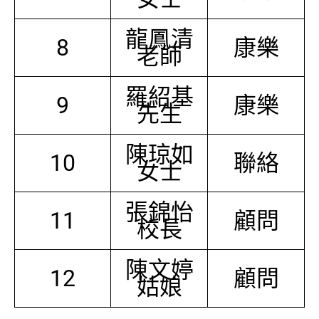
龍鳳清
8
康樂
老師
羅紹基
9
康樂
先生
陳琼如
10
聯絡
女士
張錦怡
11
顧問
校長
陳文婷
12
顧問
姑娘