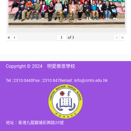
«
‹
›
»
of
3
Copyright © 2024
明愛樂恩學校
Tel : 2310 0440
Fax : 2310 8478
email : info@cmts.edu.hk
地址：香港九龍觀塘彩興路20號