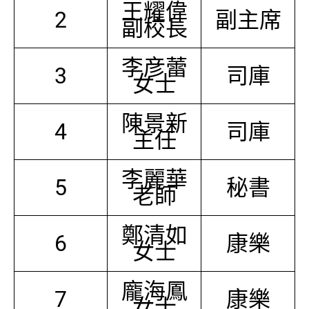
王耀偉
2
副主席
副校長
李彦蕾
3
司庫
女士
陳景新
4
司庫
主任
李麗華
5
秘書
老師
鄭清如
6
康樂
女士
龐海鳳
7
康樂
女士