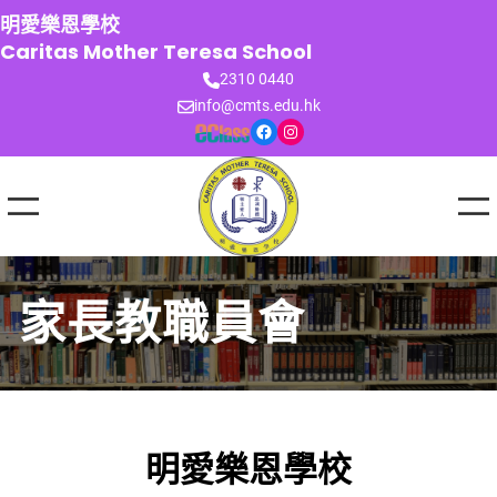
跳
明愛樂恩學校
至
Caritas Mother Teresa School
主
2310 0440
要
info@cmts.edu.hk
內
Facebook
Instagram
容
家長教職員會
明愛樂恩學校