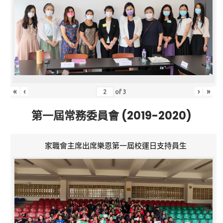
«
‹
›
»
of
3
第一屆常務委員會 (2019-2020)
家職會主席出席樂恩第一屆校運日支持員生