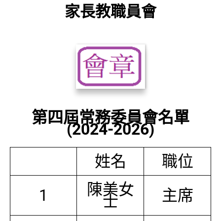
家長教職員會
第四屆常務委員會名單
(2024-2026)
姓名
職位
陳美女
1
主席
士