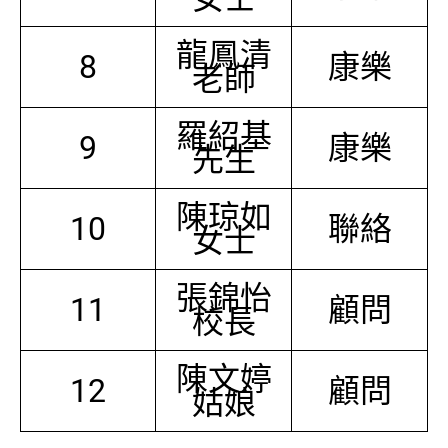
龍鳳清
8
康樂
老師
羅紹基
9
康樂
先生
陳琼如
10
聯絡
女士
張錦怡
11
顧問
校長
陳文婷
12
顧問
姑娘