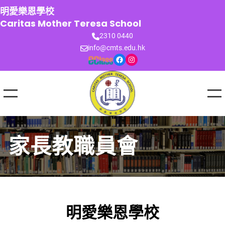
跳
明愛樂恩學校
至
Caritas Mother Teresa School
主
2310 0440
要
info@cmts.edu.hk
內
Facebook
Instagram
容
家長教職員會
明愛樂恩學校