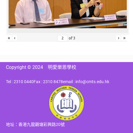
«
‹
›
»
of
3
Copyright © 2024
明愛樂恩學校
Tel : 2310 0440
Fax : 2310 8478
email : info@cmts.edu.hk
地址：香港九龍觀塘彩興路20號