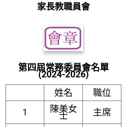
家長教職員會
第四屆常務委員會名單
(2024-2026)
姓名
職位
陳美女
1
主席
士