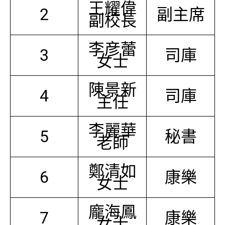
王耀偉
2
副主席
副校長
李彦蕾
3
司庫
女士
陳景新
4
司庫
主任
李麗華
5
秘書
老師
鄭清如
6
康樂
女士
龐海鳳
7
康樂
女士