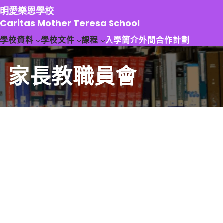
跳
明愛樂恩學校
至
Caritas Mother Teresa School
主
學校資料
學校文件
課程
入學簡介
外間合作計劃
要
內
容
家長教職員會