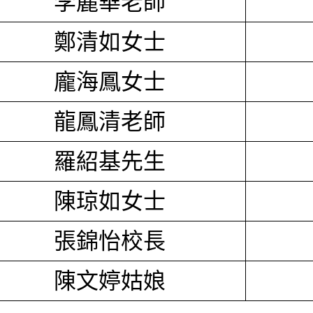
李麗華老師
鄭清如女士
龐海鳳女士
龍鳳清老師
羅紹基先生
陳琼如女士
張錦怡校長
陳文婷姑娘