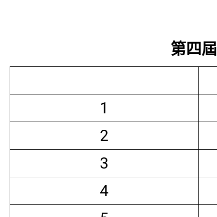
第四屆常
1
2
3
4