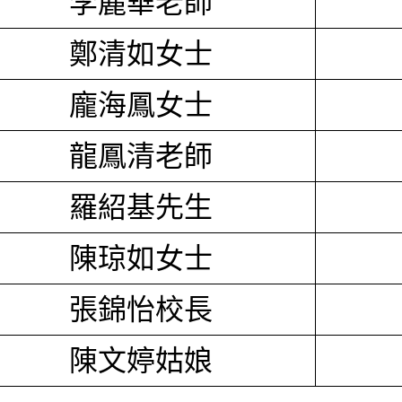
李麗華老師
鄭清如女士
龐海鳳女士
龍鳳清老師
羅紹基先生
陳琼如女士
張錦怡校長
陳文婷姑娘