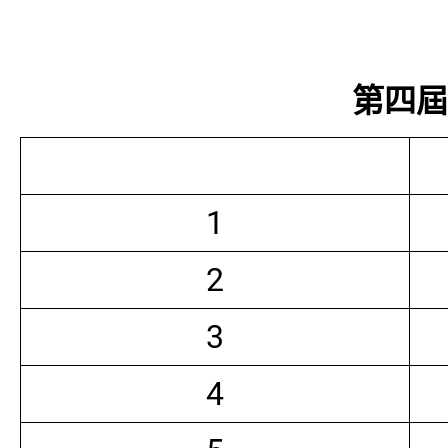
第四屆常
1
2
3
4