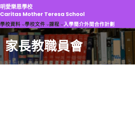
跳
明愛樂恩學校
至
Caritas Mother Teresa School
主
學校資料
學校文件
課程
入學簡介
外間合作計劃
要
內
容
家長教職員會