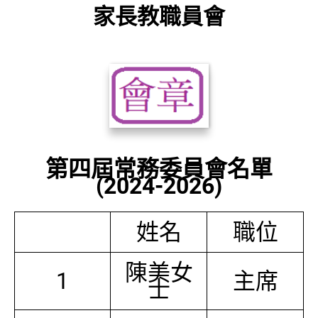
家長教職員會
第四屆常務委員會名單
(2024-2026)
姓名
職位
陳美女
1
主席
士