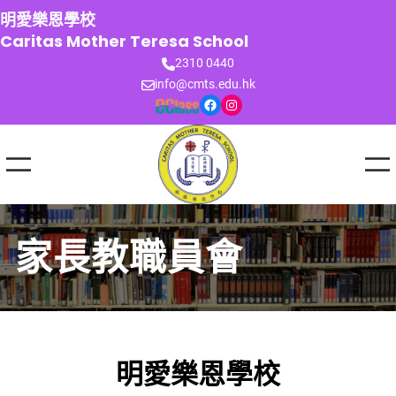
跳
明愛樂恩學校
至
Caritas Mother Teresa School
主
2310 0440
要
info@cmts.edu.hk
內
Facebook
Instagram
容
家長教職員會
明愛樂恩學校