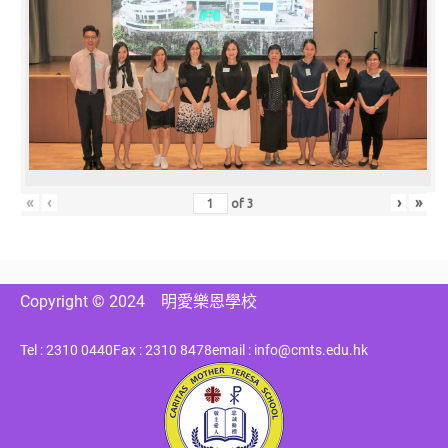
«
‹
›
»
of
3
Copyright © 2024
明愛樂恩學校
Tel : 2310 0440
Fax : 2310 8478
email : info@cmts.edu.hk