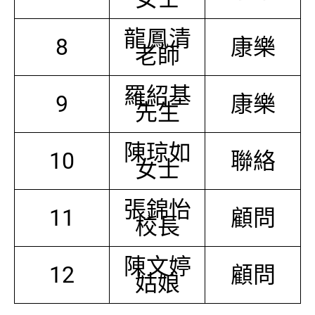
龍鳳清
8
康樂
老師
羅紹基
9
康樂
先生
陳琼如
10
聯絡
女士
張錦怡
11
顧問
校長
陳文婷
12
顧問
姑娘