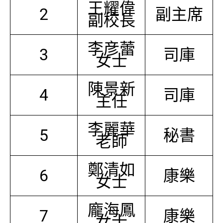
王耀偉
2
副主席
副校長
李彦蕾
3
司庫
女士
陳景新
4
司庫
主任
李麗華
5
秘書
老師
鄭清如
6
康樂
女士
龐海鳳
7
康樂
女士