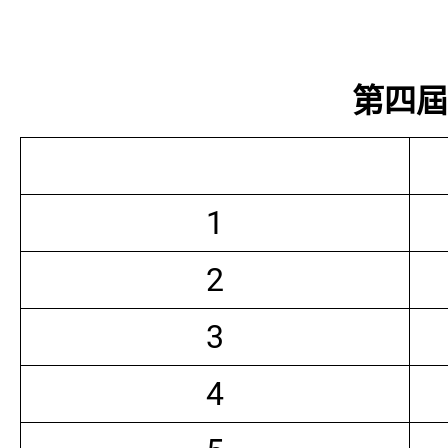
第四屆常
1
2
3
4