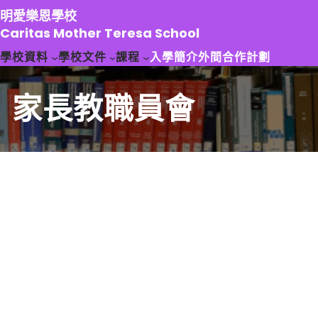
跳
明愛樂恩學校
至
Caritas Mother Teresa School
主
學校資料
學校文件
課程
入學簡介
外間合作計劃
要
內
容
家長教職員會