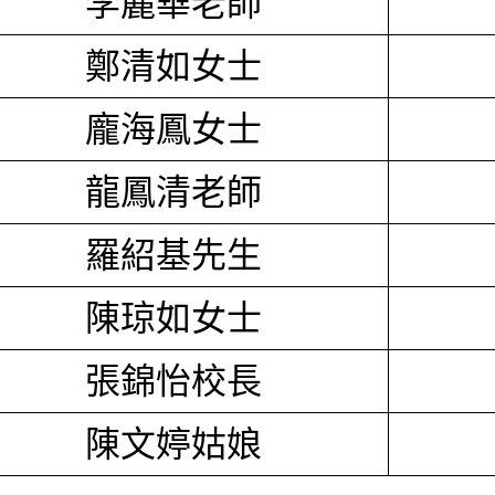
李麗華老師
鄭清如女士
龐海鳳女士
龍鳳清老師
羅紹基先生
陳琼如女士
張錦怡校長
陳文婷姑娘