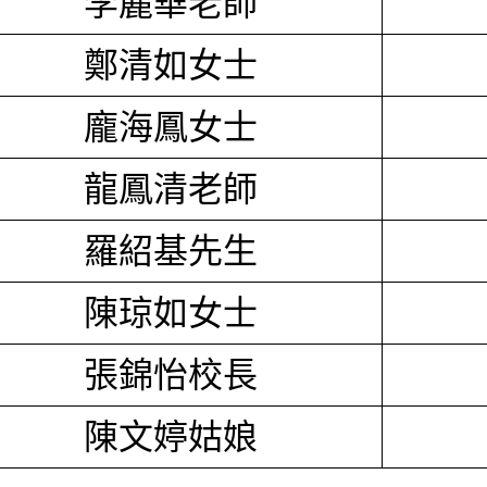
李麗華老師
鄭清如女士
龐海鳳女士
龍鳳清老師
羅紹基先生
陳琼如女士
張錦怡校長
陳文婷姑娘