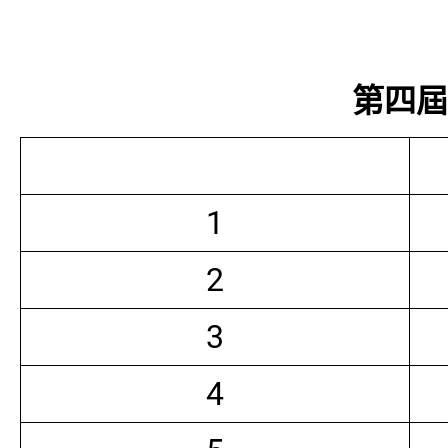
第四屆常
1
2
3
4