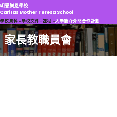
跳
明愛樂恩學校
至
Caritas Mother Teresa School
主
學校資料
學校文件
課程
入學簡介
外間合作計劃
要
內
容
家長教職員會