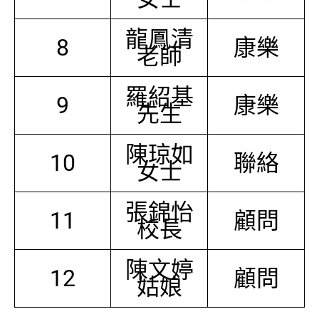
龍鳳清
8
康樂
老師
羅紹基
9
康樂
先生
陳琼如
10
聯絡
女士
張錦怡
11
顧問
校長
陳文婷
12
顧問
姑娘