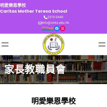
跳
明愛樂恩學校
至
Caritas Mother Teresa School
主
2310 0440
要
info@cmts.edu.hk
內
Facebook
Instagram
容
家長教職員會
明愛樂恩學校