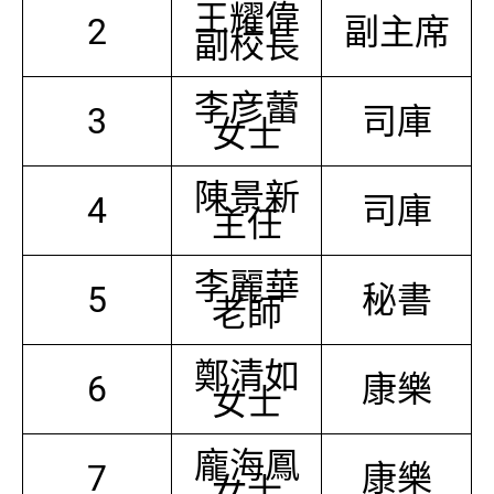
王耀偉
2
副主席
副校長
李彦蕾
3
司庫
女士
陳景新
4
司庫
主任
李麗華
5
秘書
老師
鄭清如
6
康樂
女士
龐海鳳
7
康樂
女士