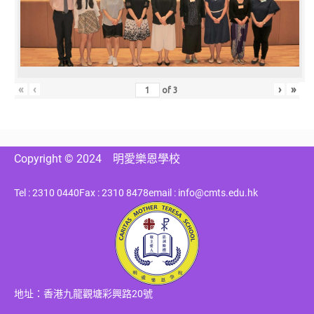
«
‹
›
»
of
3
Copyright © 2024
明愛樂恩學校
Tel : 2310 0440
Fax : 2310 8478
email : info@cmts.edu.hk
地址：香港九龍觀塘彩興路20號