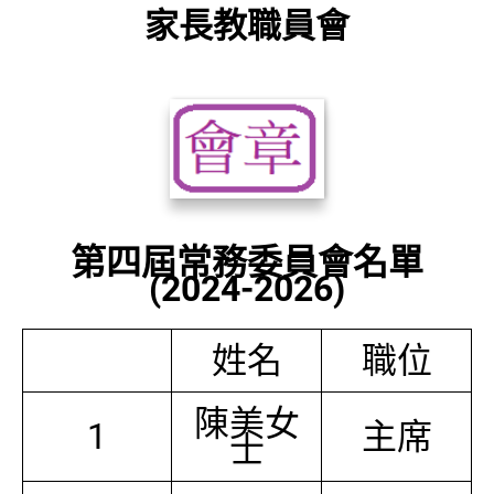
家長教職員會
第四屆常務委員會名單
(2024-2026)
姓名
職位
陳美女
1
主席
士