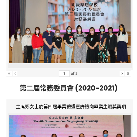
«
‹
›
»
of
3
第二屆常務委員會 (2020-2021)
主席鄭女士於第四屆畢業禮暨嘉許禮向畢業生頒獎獎項