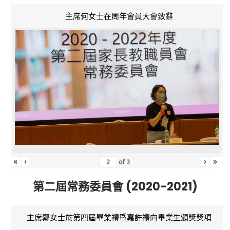
主席何女士在周年會員大會致辭
«
‹
›
»
of
3
第二屆常務委員會 (2020-2021)
主席鄭女士於第四屆畢業禮暨嘉許禮向畢業生頒獎獎項