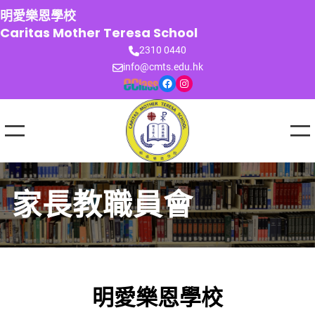
跳
明愛樂恩學校
至
Caritas Mother Teresa School
主
2310 0440
要
info@cmts.edu.hk
內
Facebook
Instagram
容
家長教職員會
明愛樂恩學校