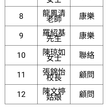
龍鳳清
8
康樂
老師
羅紹基
9
康樂
先生
陳琼如
10
聯絡
女士
張錦怡
11
顧問
校長
陳文婷
12
顧問
姑娘