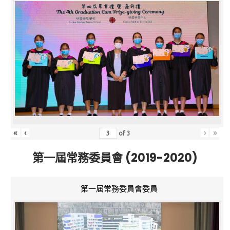
«
‹
›
»
of
3
第一屆常務委員會 (2019-2020)
第一屆常務委員會委員