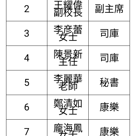
王耀偉
2
副主席
副校長
李彦蕾
3
司庫
女士
陳景新
4
司庫
主任
李麗華
5
秘書
老師
鄭清如
6
康樂
女士
龐海鳳
7
康樂
女士