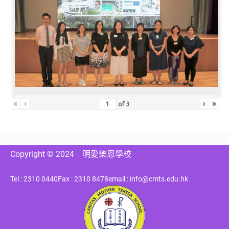
«
‹
›
»
of
3
Copyright © 2024
明愛樂恩學校
Tel : 2310 0440
Fax : 2310 8478
email : info@cmts.edu.hk