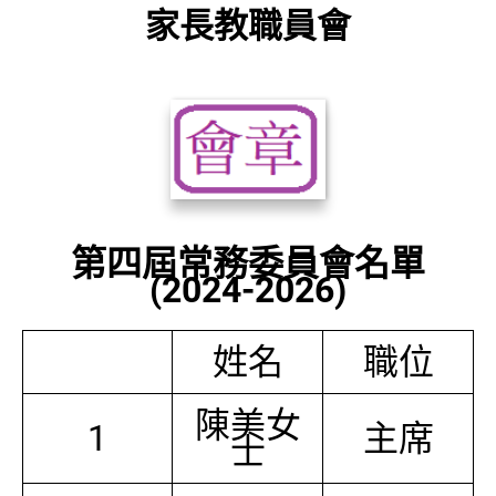
家長教職員會
第四屆常務委員會名單
(2024-2026)
姓名
職位
陳美女
1
主席
士